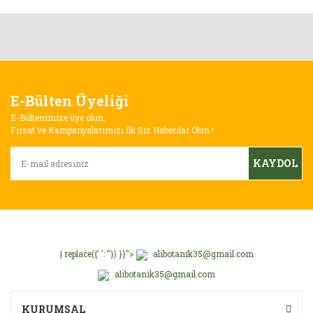
E-Bülten Üyeliği
E-Bültenimize üye olun,
Fırsat ve Kampanyalarımızı İlk Siz Haberdar Olun !
KAYDOL
| replace({' ': ''}) }}">
alibotanik35@gmail.com
alibotanik35@gmail.com
KURUMSAL