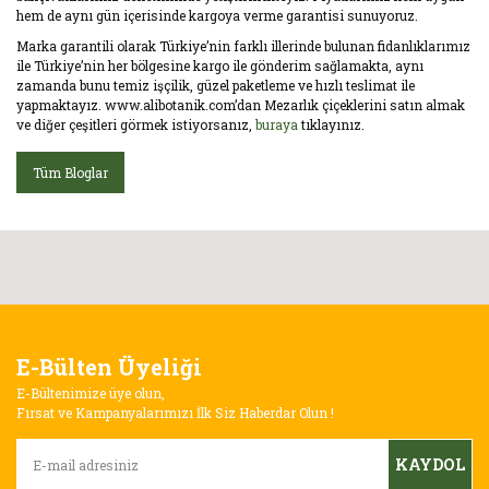
hem de aynı gün içerisinde kargoya verme garantisi sunuyoruz.
Marka garantili olarak Türkiye’nin farklı illerinde bulunan fidanlıklarımız
ile Türkiye’nin her bölgesine kargo ile gönderim sağlamakta, aynı
zamanda bunu temiz işçilik, güzel paketleme ve hızlı teslimat ile
yapmaktayız. www.alibotanik.com’dan Mezarlık çiçeklerini satın almak
ve diğer çeşitleri görmek istiyorsanız,
buraya
tıklayınız.
Tüm Bloglar
E-Bülten Üyeliği
E-Bültenimize üye olun,
Fırsat ve Kampanyalarımızı İlk Siz Haberdar Olun !
KAYDOL