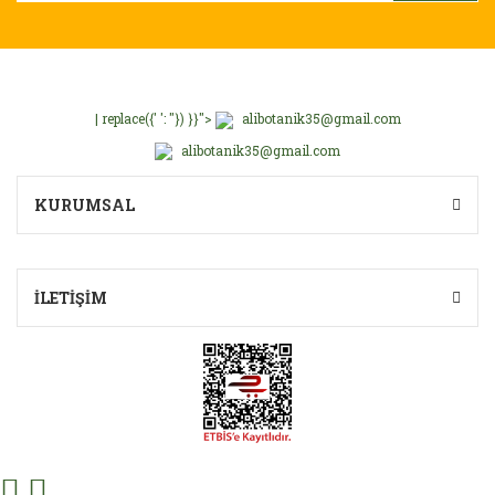
| replace({' ': ''}) }}">
alibotanik35@gmail.com
alibotanik35@gmail.com
KURUMSAL
İLETİŞİM