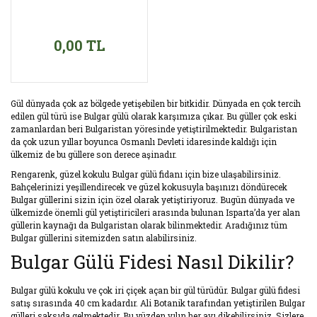
0,00 TL
Gül dünyada çok az bölgede yetişebilen bir bitkidir. Dünyada en çok tercih
edilen gül türü ise Bulgar gülü olarak karşımıza çıkar. Bu güller çok eski
zamanlardan beri Bulgaristan yöresinde yetiştirilmektedir. Bulgaristan
da çok uzun yıllar boyunca Osmanlı Devleti idaresinde kaldığı için
ülkemiz de bu güllere son derece aşinadır.
Rengarenk, güzel kokulu Bulgar gülü fidanı için bize ulaşabilirsiniz.
Bahçelerinizi yeşillendirecek ve güzel kokusuyla başınızı döndürecek
Bulgar güllerini sizin için özel olarak yetiştiriyoruz. Bugün dünyada ve
ülkemizde önemli gül yetiştiricileri arasında bulunan Isparta’da yer alan
güllerin kaynağı da Bulgaristan olarak bilinmektedir. Aradığınız tüm
Bulgar güllerini sitemizden satın alabilirsiniz.
Bulgar Gülü Fidesi Nasıl Dikilir?
Bulgar gülü kokulu ve çok iri çiçek açan bir gül türüdür. Bulgar gülü fidesi
satış sırasında 40 cm kadardır. Ali Botanik tarafından yetiştirilen Bulgar
gülleri saksıda gelmektedir. Bu yüzden yılın her ayı dikebilirsiniz. Sizlere