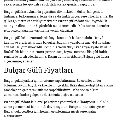
saksı içinde tek gövdeli ve çok dallı olarak gönderi yapıyoruz.
Bulgar gülü kış aylarında yaprağını dökmektedir. Gülleri bahçenize,
tarlanıza, balkonunuza, teras da ya da farklı birçok yere dikebilirsiniz. Bu
güller 1,5 metre kadar büyümektedir. Bulgar gülü fidanı dikildiğinde ilk
sene yaz döneminde 5 günde bir su istemektedir. Daha sonraki seneler
için düzenli sulama yapmanız yeterli olacaktır.
Bulgar gülü belirli zamanlarda boyu kısalarak budanmalıdır. Her yıl
kasım ve aralık aylarında bu gülleri budama yapabilirsiniz. Gül fidanları
çok hızlı büyümemektedir. Ektiğiniz yerde 30 yıl kadar yaşayabilen uzun
ömürlü bir bitkidir. Kırmızı, pembe, sarı, beyaz, turuncu, lila gibi farklı
renklerde tercih edebilirsiniz. Nisan ayından itibaren Bulgar gülü fidesi
çiçeklenmeye başlar.
Bulgar Gülü Fiyatları
Bulgar gülü fiyatları için inceleme yapabilirsiniz. Bu ürünler ender
bulunan, boyutu büyük ve kokulu bir çiçektir. Bitki elinize ulaştıktan sonra
ambalajdan çıkararak sulama yapabilirsiniz. Daha sonra dikim
zamanına kadar gölgede bekletmeniz doğru olacaktır.
Bulgar gülü fidanı için özel paketleme yöntemleri kullanıyoruz. Ürünün
zarar görmemesi için itinalı davranıyoruz. Bahçelerinizi süsleyecek
Bulgar gülü çeşitleri için hemen ürünlerimizi inceleyerek satın
alabilirsiniz.