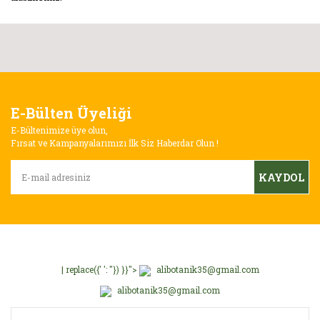
E-Bülten Üyeliği
E-Bültenimize üye olun,
Fırsat ve Kampanyalarımızı İlk Siz Haberdar Olun !
KAYDOL
| replace({' ': ''}) }}">
alibotanik35@gmail.com
alibotanik35@gmail.com