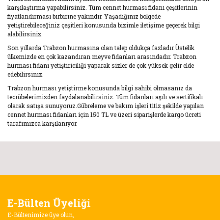
karşılaştırma yapabilirsiniz. Tüm cennet hurması fidanı çeşitlerinin
fiyatlandırması birbirine yakındır. Yaşadığınız bölgede
yetiştirebileceğiniz çeşitleri konusunda bizimle iletişime geçerek bilgi
alabilirsiniz.
Son yıllarda Trabzon hurmasına olan talep oldukça fazladır.Üstelik
ülkemizde en çok kazandıran meyve fidanları arasındadır. Trabzon
hurması fidanı yetiştiriciliği yaparak sizler de çok yüksek gelir elde
edebilirsiniz.
Trabzon hurması yetiştirme konusunda bilgi sahibi olmasanız da
tecrübelerimizden faydalanabilirsiniz. Tüm fidanları aşılı ve sertifikalı
olarak satışa sunuyoruz.Gübreleme ve bakım işleri titiz şekilde yapılan
cennet hurması fidanları için 150 TL ve üzeri siparişlerde kargo ücreti
tarafımızca karşılanıyor.
E-Bülten Üyeliği
E-Bültenimize üye olun,