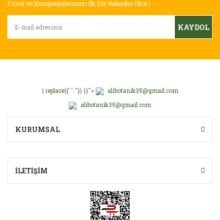
Fırsat ve Kampanyalarımızı İlk Siz Haberdar Olun !
KAYDOL
| replace({' ': ''}) }}">
alibotanik35@gmail.com
alibotanik35@gmail.com
KURUMSAL
İLETİŞİM