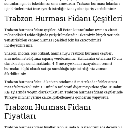
sorunları için de tüketilmesi önerilmektedir. Trabzon hurması fidanları
için ürünlerimizi inceleyerek istediğiniz sayıda sipariş verebilirsiniz.
Trabzon Hurması Fidanı Çeşitleri
Trabzon hurması fidanı çeşitleri Ali Botanik tarafından uzman ziraat
mühendisleri rehberliğinde yetiştirilmektedir. Ülkemizin birçok yerinde
yetiştirilebilen cennet hurması çeşitleri için bu kategorimizi
inceleyebilirsiniz.
Sharon, morali, rojo brillant, hanna fuyu Trabzon hurması çeşitleri
arasından istediğinizi sipariş verebilirsiniz. Bu fidanlar ortalama 80 cm
olarak satışa sunulmaktadır. 4-5 metreye kadar uzayabilen cennet
hurmaları tüplü olarak satışa sunulduğu için istediğiniz zaman
dikebilirsiniz.
Trabzon hurması fidesi dikerken ortalama 5 metre kadar fideler arası
mesafe bırakabilirsiniz. Ürünün raf ömrü diğer meyvelere göre uzundur.
Kış aylarında yoğun olarak tüketilen Trabzon hurması fidanı çeşitlerinde
Türkiye’ nin her yerine kaliteli paketlemeyle gönderim yapıyoruz.
Trabzon Hurması Fidanı
Fiyatları
Trabzon hurması fidanı fiyatları konusunda bu kategorimizde detaylı bir