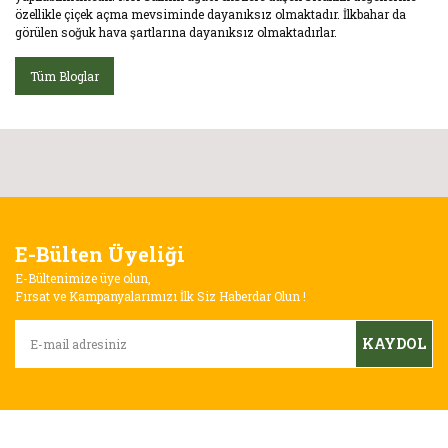
özellikle çiçek açma mevsiminde dayanıksız olmaktadır. İlkbahar da
görülen soğuk hava şartlarına dayanıksız olmaktadırlar.
Tüm Bloglar
E-Bülten Üyeliği
E-Bültenimize üye olun,
Fırsat ve Kampanyalarımızı İlk Siz Haberdar Olun !
KAYDOL