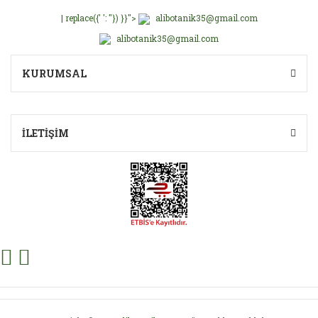
| replace({' ': ''}) }}">
alibotanik35@gmail.com
alibotanik35@gmail.com
KURUMSAL
İLETİŞİM