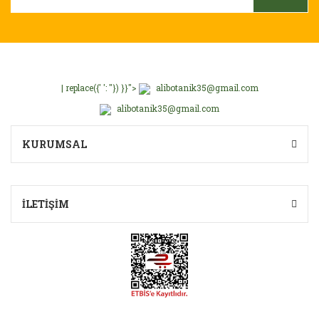
| replace({' ': ''}) }}">
alibotanik35@gmail.com
alibotanik35@gmail.com
KURUMSAL
İLETİŞİM