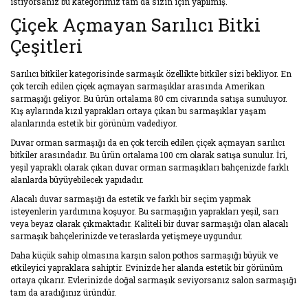
istiyorsanız bu kategorimiz tam da sizin için yapılmış.
Çiçek Açmayan Sarılıcı Bitki
Çeşitleri
Sarılıcı bitkiler kategorisinde sarmaşık özellikte bitkiler sizi bekliyor. En
çok tercih edilen çiçek açmayan sarmaşıklar arasında Amerikan
sarmaşığı geliyor. Bu ürün ortalama 80 cm civarında satışa sunuluyor.
Kış aylarında kızıl yaprakları ortaya çıkan bu sarmaşıklar yaşam
alanlarında estetik bir görünüm vadediyor.
Duvar orman sarmaşığı da en çok tercih edilen çiçek açmayan sarılıcı
bitkiler arasındadır. Bu ürün ortalama 100 cm olarak satışa sunulur. İri,
yeşil yapraklı olarak çıkan duvar orman sarmaşıkları bahçenizde farklı
alanlarda büyüyebilecek yapıdadır.
Alacalı duvar sarmaşığı da estetik ve farklı bir seçim yapmak
isteyenlerin yardımına koşuyor. Bu sarmaşığın yaprakları yeşil, sarı
veya beyaz olarak çıkmaktadır. Kaliteli bir duvar sarmaşığı olan alacalı
sarmaşık bahçelerinizde ve teraslarda yetişmeye uygundur.
Daha küçük sahip olmasına karşın salon pothos sarmaşığı büyük ve
etkileyici yapraklara sahiptir. Evinizde her alanda estetik bir görünüm
ortaya çıkarır. Evlerinizde doğal sarmaşık seviyorsanız salon sarmaşığı
tam da aradığınız üründür.