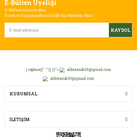
E-Bülten Üyeliği
Ürün resmi kalitesiz, bozuk veya görüntülenemiyor.
E-Bültenimize üye olun,
Ürün açıklamasında eksik bilgiler bulunuyor.
Fırsat ve Kampanyalarımızı İlk Siz Haberdar Olun !
Ürün bilgilerinde hatalar bulunuyor.
KAYDOL
Ürün fiyatı diğer sitelerden daha pahalı.
Bu ürüne benzer farklı alternatifler olmalı.
| replace({' ': ''}) }}">
alibotanik35@gmail.com
alibotanik35@gmail.com
Gönder
KURUMSAL
İLETİŞİM