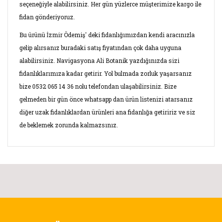
seçeneğiyle alabilirsiniz. Her gün yüzlerce müşterimize kargo ile
fidan gönderiyoruz.
Bu ürünü İzmir Ödemiş' deki fidanlığımızdan kendi aracınızla
gelip alırsanız buradaki satış fiyatından çok daha uyguna
alabilirsiniz. Navigasyona Ali Botanik yazdığınızda sizi
fidanlıklarımıza kadar getirir. Yol bulmada zorluk yaşarsanız
bize 0532 065 14 36 nolu telefondan ulaşabilirsiniz. Bize
gelmeden bir gün önce whatsapp dan ürün listenizi atarsanız
diğer uzak fidanlıklardan ürünleri ana fidanlığa getiririz ve siz
de beklemek zorunda kalmazsınız.
Bu ürünün fiyat bilgisi, resim, ürün açıklamalarında ve diğer
konularda yetersiz gördüğünüz noktaları öneri formunu
Bu ürüne ilk yorumu siz yapın!
kullanarak tarafımıza iletebilirsiniz.
Görüş ve önerileriniz için teşekkür ederiz.
Yorum Yaz