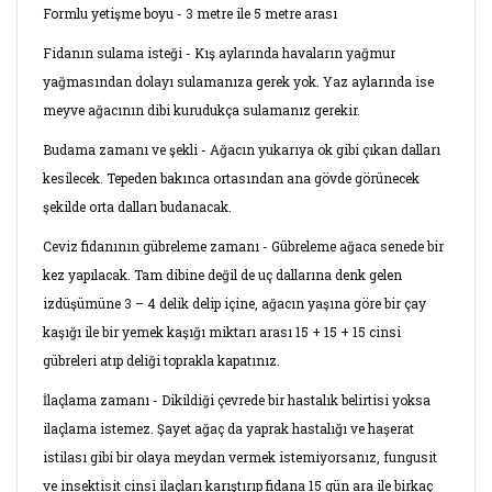
Formlu yetişme boyu - 3 metre ile 5 metre arası
Fidanın sulama isteği - Kış aylarında havaların yağmur
yağmasından dolayı sulamanıza gerek yok. Yaz aylarında ise
meyve ağacının dibi kurudukça sulamanız gerekir.
Budama zamanı ve şekli - Ağacın yukarıya ok gibi çıkan dalları
kesilecek. Tepeden bakınca ortasından ana gövde görünecek
şekilde orta dalları budanacak.
Ceviz fidanının gübreleme zamanı - Gübreleme ağaca senede bir
kez yapılacak. Tam dibine değil de uç dallarına denk gelen
izdüşümüne 3 – 4 delik delip içine, ağacın yaşına göre bir çay
kaşığı ile bir yemek kaşığı miktarı arası 15 + 15 + 15 cinsi
gübreleri atıp deliği toprakla kapatınız.
İlaçlama zamanı - Dikildiği çevrede bir hastalık belirtisi yoksa
ilaçlama istemez. Şayet ağaç da yaprak hastalığı ve haşerat
istilası gibi bir olaya meydan vermek istemiyorsanız, fungusit
ve insektisit cinsi ilaçları karıştırıp fidana 15 gün ara ile birkaç