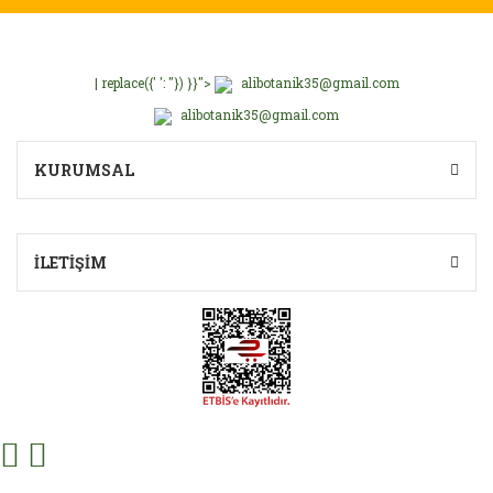
| replace({' ': ''}) }}">
alibotanik35@gmail.com
alibotanik35@gmail.com
KURUMSAL
İLETİŞİM