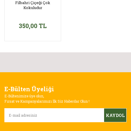
Filbahri Çiçeği Çok
Kokuludur
350,00 TL
E-Bülten Üyeliği
E-Bültenimize üye olun,
Fırsat ve Kampanyalarımızı İlk Siz Haberdar Olun !
KAYDOL