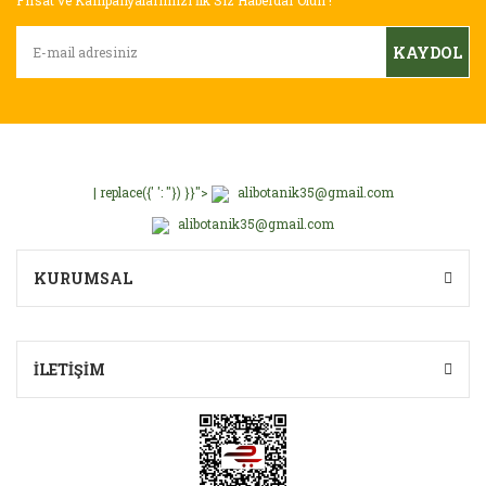
Fırsat ve Kampanyalarımızı İlk Siz Haberdar Olun !
Bu ürüne benzer farklı alternatifler olmalı.
KAYDOL
Gönder
| replace({' ': ''}) }}">
alibotanik35@gmail.com
alibotanik35@gmail.com
KURUMSAL
İLETİŞİM