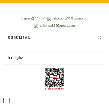
| replace({' ': ''}) }}">
alibotanik35@gmail.com
alibotanik35@gmail.com
KURUMSAL
İLETİŞİM