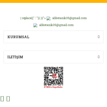
| replace({' ': ''}) }}">
alibotanik35@gmail.com
alibotanik35@gmail.com
KURUMSAL
İLETİŞİM