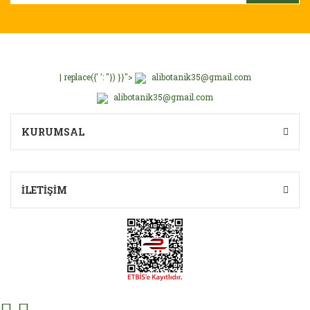
| replace({' ': ''}) }}">
alibotanik35@gmail.com
alibotanik35@gmail.com
KURUMSAL
İLETİŞİM