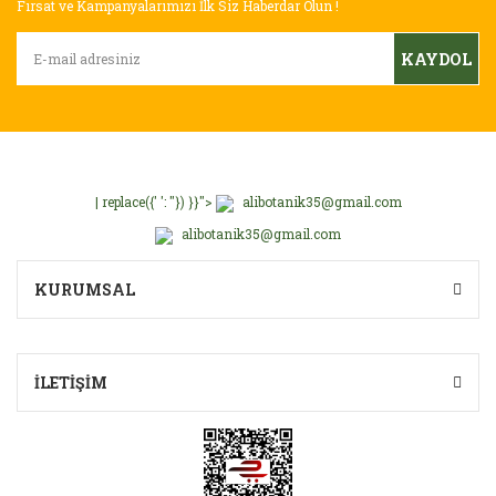
Fırsat ve Kampanyalarımızı İlk Siz Haberdar Olun !
KAYDOL
| replace({' ': ''}) }}">
alibotanik35@gmail.com
alibotanik35@gmail.com
KURUMSAL
İLETİŞİM