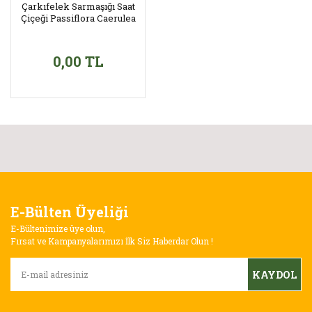
Çarkıfelek Sarmaşığı Saat
Çiçeği Passiflora Caerulea
0,00 TL
E-Bülten Üyeliği
E-Bültenimize üye olun,
Fırsat ve Kampanyalarımızı İlk Siz Haberdar Olun !
KAYDOL