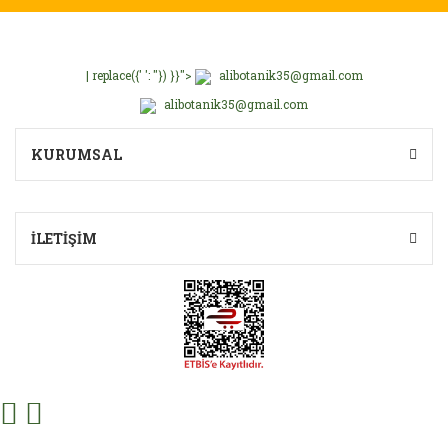
| replace({' ': ''}) }}">
alibotanik35@gmail.com
alibotanik35@gmail.com
KURUMSAL
İLETİŞİM