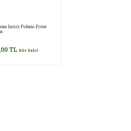
can İnciri Fidanı Ficus
ca
,00 TL
Kdv Dahil