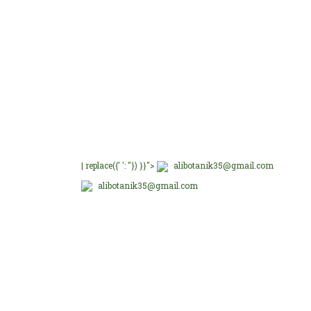
E-Bültenimize üye olu
E-Bülten Üyeliği
Fırsat ve Kampanyalar
| replace({' ': ''}) }}">
alibotanik35@gmail.com
alibotanik35@gmail.com