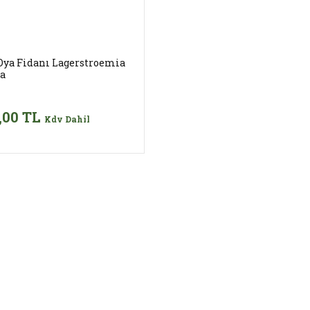
Oya Fidanı Lagerstroemia
ca
,00 TL
Kdv Dahil