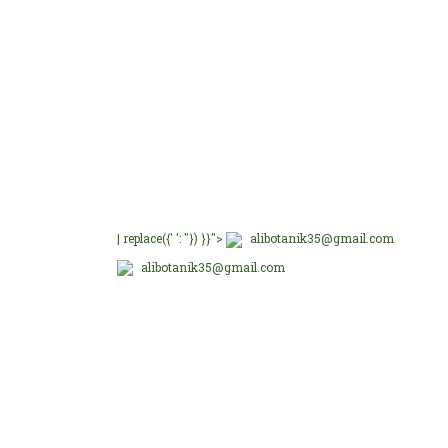
E-Bültenimize üye olu
E-Bülten Üyeliği
Fırsat ve Kampanyalar
| replace({' ': ''}) }}">
alibotanik35@gmail.com
alibotanik35@gmail.com