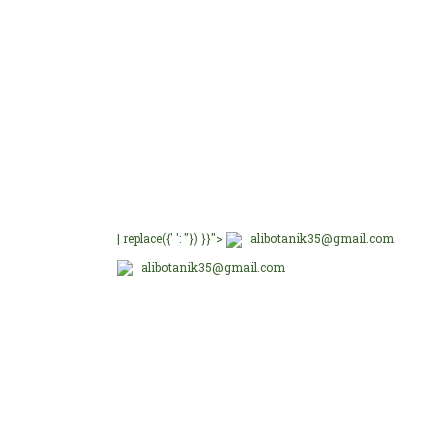
E-Bültenimize üye olu
E-Bülten Üyeliği
Fırsat ve Kampanyalar
| replace({' ': ''}) }}">
alibotanik35@gmail.com
alibotanik35@gmail.com