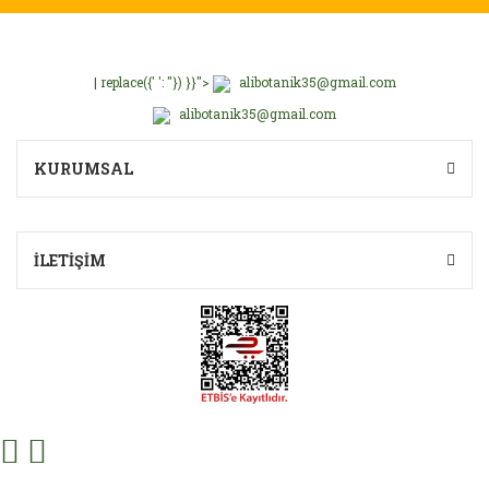
| replace({' ': ''}) }}">
alibotanik35@gmail.com
alibotanik35@gmail.com
KURUMSAL
İLETİŞİM