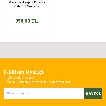
Meşe Pelit Ağacı Fidanı -
Palamut Guercus
350,00 TL
E-Bülten Üyeliği
E-Bültenimize üye olun,
Fırsat ve Kampanyalarımızı İlk Siz Haberdar Olun !
KAYDOL