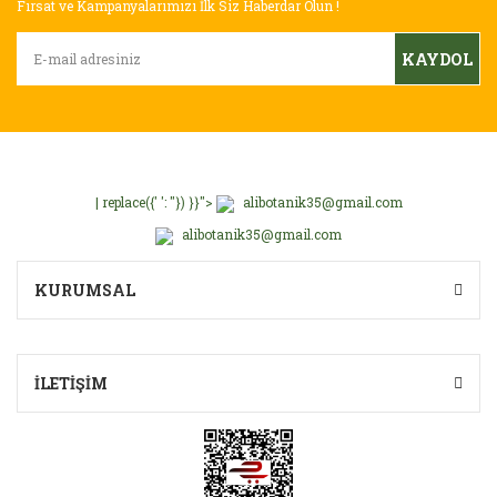
Fırsat ve Kampanyalarımızı İlk Siz Haberdar Olun !
KAYDOL
| replace({' ': ''}) }}">
alibotanik35@gmail.com
alibotanik35@gmail.com
KURUMSAL
İLETİŞİM