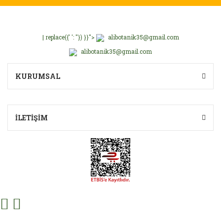
| replace({' ': ''}) }}">
alibotanik35@gmail.com
alibotanik35@gmail.com
KURUMSAL
İLETİŞİM