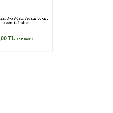
ızı Oya Ağacı Fidanı 50 cm
rstroemia İndica
,00 TL
Kdv Dahil