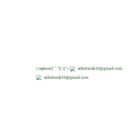
E-Bültenimize üye olu
E-Bülten Üyeliği
Fırsat ve Kampanyalar
| replace({' ': ''}) }}">
alibotanik35@gmail.com
alibotanik35@gmail.com