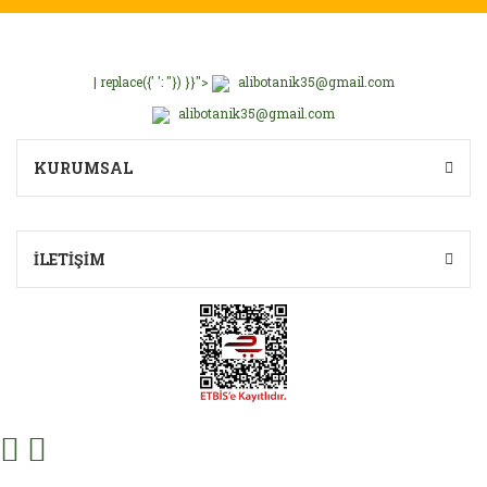
| replace({' ': ''}) }}">
alibotanik35@gmail.com
alibotanik35@gmail.com
KURUMSAL
İLETİŞİM