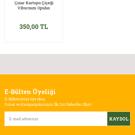
Çınar Kartopu Çiçeği
Viburnum Opulus
350,00 TL
E-Bülten Üyeliği
E-Bültenimize üye olun,
Fırsat ve Kampanyalarımızı İlk Siz Haberdar Olun !
KAYDOL