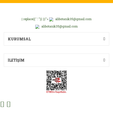
| replace({' ': ''}) }}">
alibotanik35@gmail.com
alibotanik35@gmail.com
KURUMSAL
İLETİŞİM