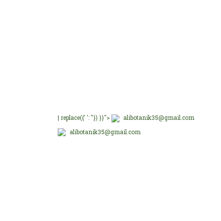
E-Bültenimize üye olu
E-Bülten Üyeliği
Fırsat ve Kampanyalar
| replace({' ': ''}) }}">
alibotanik35@gmail.com
alibotanik35@gmail.com