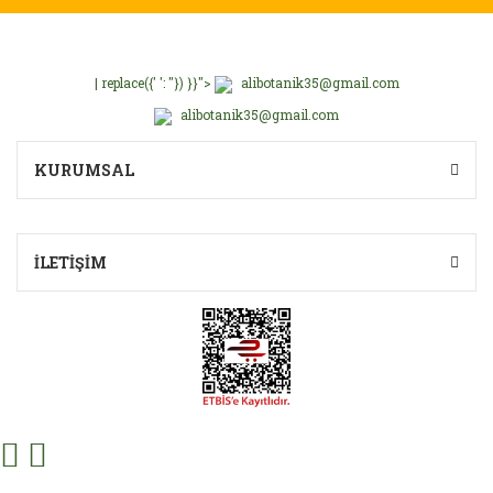
| replace({' ': ''}) }}">
alibotanik35@gmail.com
alibotanik35@gmail.com
KURUMSAL
İLETİŞİM