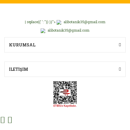
| replace({' ': ''}) }}">
alibotanik35@gmail.com
alibotanik35@gmail.com
KURUMSAL
İLETİŞİM