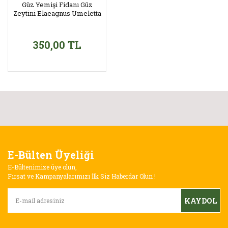
Güz Yemişi Fidanı Güz
Zeytini Elaeagnus Umeletta
350,00 TL
E-Bülten Üyeliği
E-Bültenimize üye olun,
Fırsat ve Kampanyalarımızı İlk Siz Haberdar Olun !
KAYDOL