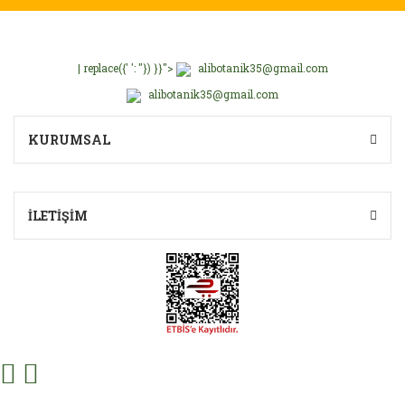
| replace({' ': ''}) }}">
alibotanik35@gmail.com
alibotanik35@gmail.com
KURUMSAL
İLETİŞİM