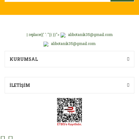
| replace({' ': ''}) }}">
alibotanik35@gmail.com
alibotanik35@gmail.com
KURUMSAL
İLETİŞİM