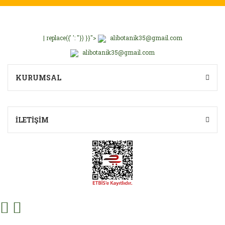
| replace({' ': ''}) }}">
alibotanik35@gmail.com
alibotanik35@gmail.com
KURUMSAL
İLETİŞİM