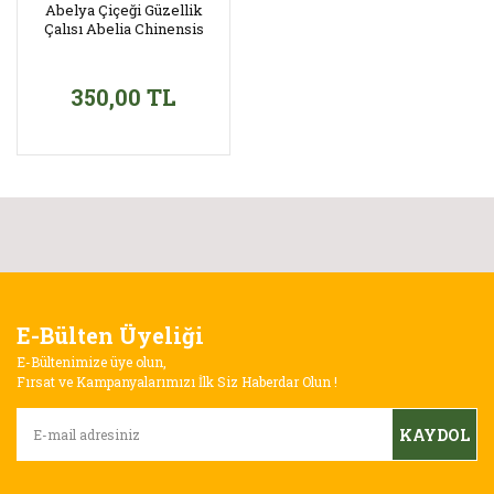
Abelya Çiçeği Güzellik
Çalısı Abelia Chinensis
350,00 TL
E-Bülten Üyeliği
E-Bültenimize üye olun,
Fırsat ve Kampanyalarımızı İlk Siz Haberdar Olun !
KAYDOL