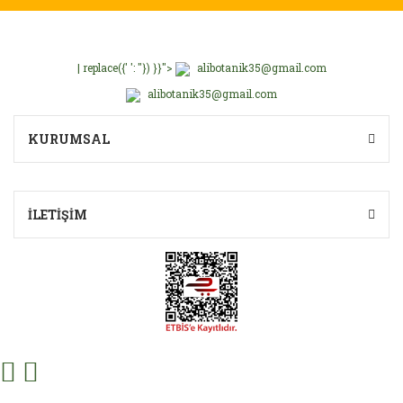
| replace({' ': ''}) }}">
alibotanik35@gmail.com
alibotanik35@gmail.com
KURUMSAL
İLETİŞİM