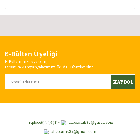
E-Bülten Üyeliği
E-Bültenimize üye olun,
Fırsat ve Kampanyalarımızı İlk Siz Haberdar Olun !
KAYDOL
| replace({' ': ''}) }}">
alibotanik35@gmail.com
alibotanik35@gmail.com