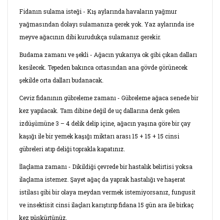
Fidanın sulama isteği - Kış aylarında havaların yağmur
yağmasından dolayı sulamanıza gerek yok. Yaz aylarında ise
meyve ağacının dibi kurudukça sulamanız gerekir.
Budama zamanı ve şekli - Ağacın yukarıya ok gibi çıkan dalları
kesilecek. Tepeden bakınca ortasından ana gövde görünecek
şekilde orta dalları budanacak.
Ceviz fidanının gübreleme zamanı - Gübreleme ağaca senede bir
kez yapılacak. Tam dibine değil de uç dallarına denk gelen
izdüşümüne 3 – 4 delik delip içine, ağacın yaşına göre bir çay
kaşığı ile bir yemek kaşığı miktarı arası 15 + 15 + 15 cinsi
gübreleri atıp deliği toprakla kapatınız.
İlaçlama zamanı - Dikildiği çevrede bir hastalık belirtisi yoksa
ilaçlama istemez. Şayet ağaç da yaprak hastalığı ve haşerat
istilası gibi bir olaya meydan vermek istemiyorsanız, fungusit
ve insektisit cinsi ilaçları karıştırıp fidana 15 gün ara ile birkaç
kez püskürtünüz.