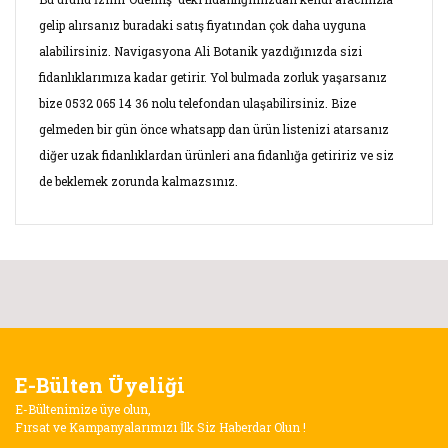
gelip alırsanız buradaki satış fiyatından çok daha uyguna
alabilirsiniz. Navigasyona Ali Botanik yazdığınızda sizi
fidanlıklarımıza kadar getirir. Yol bulmada zorluk yaşarsanız
bize 0532 065 14 36 nolu telefondan ulaşabilirsiniz. Bize
gelmeden bir gün önce whatsapp dan ürün listenizi atarsanız
diğer uzak fidanlıklardan ürünleri ana fidanlığa getiririz ve siz
de beklemek zorunda kalmazsınız.
Bu ürünün fiyat bilgisi, resim, ürün açıklamalarında ve diğer
konularda yetersiz gördüğünüz noktaları öneri formunu
kullanarak tarafımıza iletebilirsiniz.
Memnuniyet
Görüş ve önerileriniz için teşekkür ederiz.
Siparişlerimi (Yalova 1 ve yalova 4) bu gün teslim aldım.Fidanlar
E-Bülten Üyeliği
bakımlı,ambalaj sağlam,hediye çok memnun etti,teşekkür
Ürün resmi kalitesiz, bozuk veya görüntülenemiyor.
E-Bültenimize üye olun,
ederim.bundan sonra fidancım ALİ BOTANİK.
Ürün açıklamasında eksik bilgiler bulunuyor.
Fırsat ve Kampanyalarımızı İlk Siz Haberdar Olun !