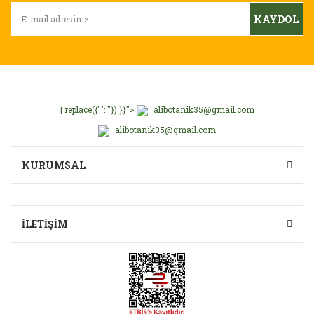
N... A... | 09/05/2020
Ürün bilgilerinde hatalar bulunuyor.
KAYDOL
Ürün fiyatı diğer sitelerden daha pahalı.
Yorum Yaz
Bu ürüne benzer farklı alternatifler olmalı.
| replace({' ': ''}) }}">
alibotanik35@gmail.com
alibotanik35@gmail.com
Gönder
KURUMSAL
İLETİŞİM