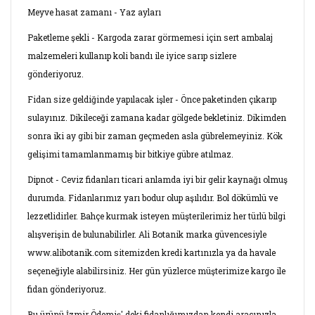
Meyve hasat zamanı - Yaz ayları
Paketleme şekli - Kargoda zarar görmemesi için sert ambalaj
malzemeleri kullanıp koli bandı ile iyice sarıp sizlere
gönderiyoruz.
Fidan size geldiğinde yapılacak işler - Önce paketinden çıkarıp
sulayınız. Dikileceği zamana kadar gölgede bekletiniz. Dikimden
sonra iki ay gibi bir zaman geçmeden asla gübrelemeyiniz. Kök
gelişimi tamamlanmamış bir bitkiye gübre atılmaz.
Dipnot - Ceviz fidanları ticari anlamda iyi bir gelir kaynağı olmuş
durumda. Fidanlarımız yarı bodur olup aşılıdır. Bol dökümlü ve
lezzetlidirler. Bahçe kurmak isteyen müşterilerimiz her türlü bilgi
alışverişin de bulunabilirler. Ali Botanik marka güvencesiyle
www.alibotanik.com sitemizden kredi kartınızla ya da havale
seçeneğiyle alabilirsiniz. Her gün yüzlerce müşterimize kargo ile
fidan gönderiyoruz.
Bu ürünü İzmir Ödemiş' deki fidanlığımızdan kendi aracınızla