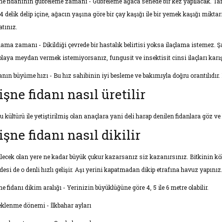
ne fidanının gübreleme zamanı - Gübreleme ağaca senede bir kez yapılacak. Ta
4 delik delip içine, ağacın yaşına göre bir çay kaşığı ile bir yemek kaşığı miktarı 
atınız.
çlama zamanı - Dikildiği çevrede bir hastalık belirtisi yoksa ilaçlama istemez. Şa
 olaya meydan vermek istemiyorsanız, fungusit ve insektisit cinsi ilaçları karış
anın büyüme hızı - Bu hız sahibinin iyi besleme ve bakımıyla doğru orantılıdır
işne fidanı nasıl üretilir
u kültürü ile yetiştirilmiş olan anaçlara yani deli harap denilen fidanlara göz 
işne fidanı nasıl dikilir
ilecek olan yere ne kadar büyük çukur kazarsanız siz kazanırsınız. Bitkinin kökl
desi de o denli hızlı gelişir. Aşı yerini kapatmadan dikip etrafına havuz yapınız
e fidanı dikim aralığı - Yerinizin büyüklüğüne göre 4, 5 ile 6 metre olabilir.
eklenme dönemi - İlkbahar ayları