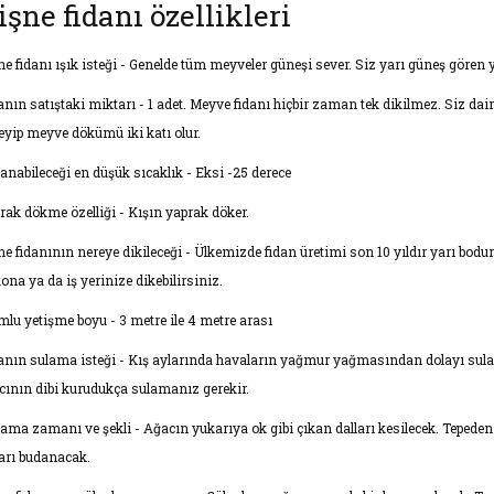
işne fidanı özellikleri
ne fidanı ışık isteği - Genelde tüm meyveler güneşi sever. Siz yarı güneş gören y
anın satıştaki miktarı - 1 adet. Meyve fidanı hiçbir zaman tek dikilmez. Siz dai
leyip meyve dökümü iki katı olur.
anabileceği en düşük sıcaklık - Eksi -25 derece
rak dökme özelliği - Kışın yaprak döker.
ne fidanının nereye dikileceği - Ülkemizde fidan üretimi son 10 yıldır yarı bodu
ona ya da iş yerinize dikebilirsiniz.
mlu yetişme boyu - 3 metre ile 4 metre arası
anın sulama isteği - Kış aylarında havaların yağmur yağmasından dolayı sul
cının dibi kurudukça sulamanız gerekir.
ama zamanı ve şekli - Ağacın yukarıya ok gibi çıkan dalları kesilecek. Tepede
ları budanacak.