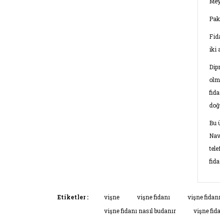
Mey
Pak
Fid
iki
Dip
olm
fid
doğ
Bu 
Nav
tel
fid
Bu ü
Etiketler :
vişne
vişne fidanı
vişne fidan
kulla
vişne fidanı nasıl budanır
vişne fid