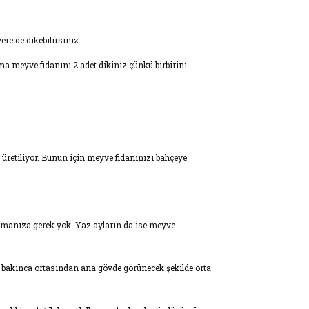
ere de dikebilirsiniz.
ma meyve fidanını 2 adet dikiniz çünkü birbirini
r üretiliyor. Bunun için meyve fidanınızı bahçeye
amanıza gerek yok. Yaz ayların da ise meyve
n bakınca ortasından ana gövde görünecek şekilde orta