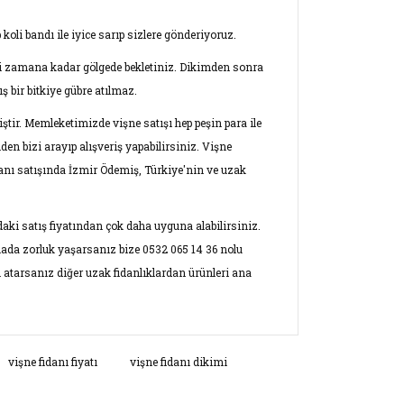
oli bandı ile iyice sarıp sizlere gönderiyoruz.
eği zamana kadar gölgede bekletiniz. Dikimden sonra
bir bitkiye gübre atılmaz.
ir. Memleketimizde vişne satışı hep peşin para ile
n bizi arayıp alışveriş yapabilirsiniz. Vişne
idanı satışında İzmir Ödemiş, Türkiye'nin ve uzak
aki satış fiyatından çok daha uyguna alabilirsiniz.
mada zorluk yaşarsanız bize 0532 065 14 36 nolu
 atarsanız diğer uzak fidanlıklardan ürünleri ana
ersiz gördüğünüz noktaları öneri formunu
vişne fidanı fiyatı
vişne fidanı dikimi
ın!