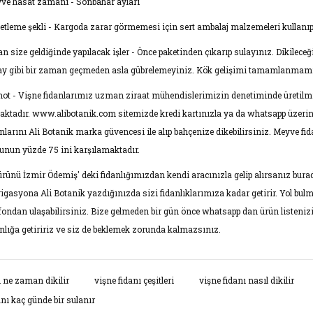
ve hasat zamanı - Sonbahar ayları
etleme şekli - Kargoda zarar görmemesi için sert ambalaj malzemeleri kullanıp k
an size geldiğinde yapılacak işler - Önce paketinden çıkarıp sulayınız. Dikilec
 ay gibi bir zaman geçmeden asla gübrelemeyiniz. Kök gelişimi tamamlanmamış 
not - Vişne fidanlarımız uzman ziraat mühendislerimizin denetiminde üretilmişt
aktadır. www.alibotanik.com sitemizde kredi kartınızla ya da whatsapp üzerinde
anlarını Ali Botanik marka güvencesi ile alıp bahçenize dikebilirsiniz. Meyve f
unun yüzde 75 ini karşılamaktadır.
ürünü İzmir Ödemiş' deki fidanlığımızdan kendi aracınızla gelip alırsanız burad
igasyona Ali Botanik yazdığınızda sizi fidanlıklarımıza kadar getirir. Yol bul
efondan ulaşabilirsiniz. Bize gelmeden bir gün önce whatsapp dan ürün listenizi
anlığa getiririz ve siz de beklemek zorunda kalmazsınız.
rünün fiyat bilgisi, resim, ürün açıklamalarında ve diğer konularda yet
ı ne zaman dikilir
vişne fidanı çeşitleri
vişne fidanı nasıl dikilir
narak tarafımıza iletebilirsiniz.
anı kaç günde bir sulanır
Bu ürüne ilk yorumu siz yap