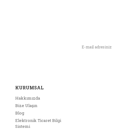
ş ve önerileriniz için teşekkür ederiz.
Yorum Yaz
rün resmi kalitesiz, bozuk veya görüntülenemiyor.
rün açıklamasında eksik bilgiler bulunuyor.
n,
rün bilgilerinde hatalar bulunuyor.
ımızı İlk Siz Haberdar Olun !
rün fiyatı diğer sitelerden daha pahalı.
u ürüne benzer farklı alternatifler olmalı.
KURUMSAL
Hakkımızda
Bize Ulaşın
Gönder
Blog
Elektronik Ticaret Bilgi
Sistemi