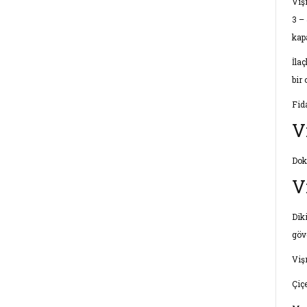
Viş
3 – 
kap
İla
bir
Fid
V
Dok
V
Dik
göv
Vişn
Çiç