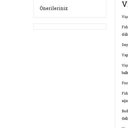
V
Önerileriniz
Viş
Fid
döl
Day
Yap
Viş
balk
For
Fid
ağa
Bud
dal