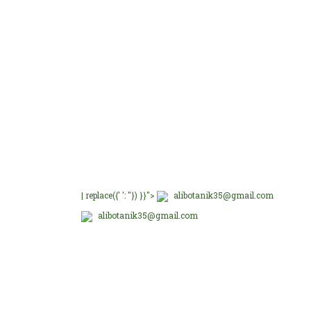
Görü
Ü
Ü
E-Bültenimize üye olu
Ü
E-Bülten Üyeliği
Fırsat ve Kampanyalar
Ü
B
| replace({' ': ''}) }}">
alibotanik35@gmail.com
alibotanik35@gmail.com