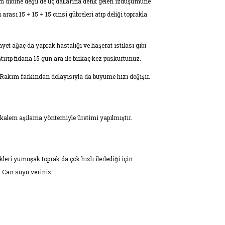
m dibine değil de uç dallarına denk gelen izdüşümüne
arası 15 + 15 + 15 cinsi gübreleri atıp deliği toprakla
yet ağaç da yaprak hastalığı ve haşerat istilası gibi
tırıp fidana 15 gün ara ile birkaç kez püskürtünüz.
. Rakım farkından dolayısıyla da büyüme hızı değişir.
ve kalem aşılama yöntemiyle üretimi yapılmıştır.
eri yumuşak toprak da çok hızlı ilerlediği için
. Can suyu veriniz.