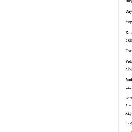
mey
Day
Yap
Kir
balk
For
Fid
dib
Bud
dal
Kir
3 – 
kap
İla
bir