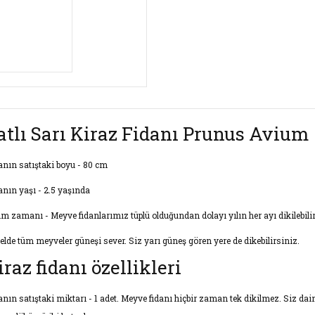
atlı Sarı Kiraz Fidanı Prunus Avium
anın satıştaki boyu - 80 cm
anın yaşı - 2.5 yaşında
im zamanı - Meyve fidanlarımız tüplü olduğundan dolayı yılın her ayı dikilebilir
elde tüm meyveler güneşi sever. Siz yarı güneş gören yere de dikebilirsiniz.
iraz fidanı özellikleri
anın satıştaki miktarı - 1 adet. Meyve fidanı hiçbir zaman tek dikilmez. Siz daim