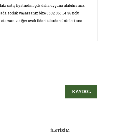
aki satış fiyatından çok daha uyguna alabilirsiniz.
mada zorluk yaşarsanız bize 0532 065 14 36 nolu
 atarsanız diğer uzak fidanlıklardan ürünleri ana
ersiz gördüğünüz noktaları öneri formunu
ın!
KAYDOL
İLETİŞİM