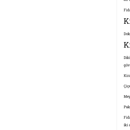
Fid
K
Dok
K
Dik
göv
Kira
Çiç
Mey
Pak
Fid
iki