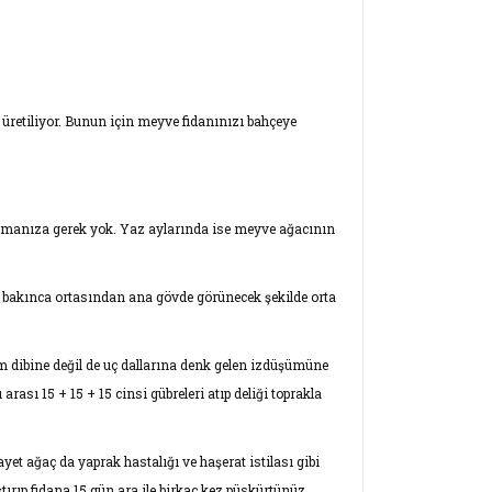
r üretiliyor. Bunun için meyve fidanınızı bahçeye
amanıza gerek yok. Yaz aylarında ise meyve ağacının
n bakınca ortasından ana gövde görünecek şekilde orta
 dibine değil de uç dallarına denk gelen izdüşümüne
arası 15 + 15 + 15 cinsi gübreleri atıp deliği toprakla
yet ağaç da yaprak hastalığı ve haşerat istilası gibi
tırıp fidana 15 gün ara ile birkaç kez püskürtünüz.