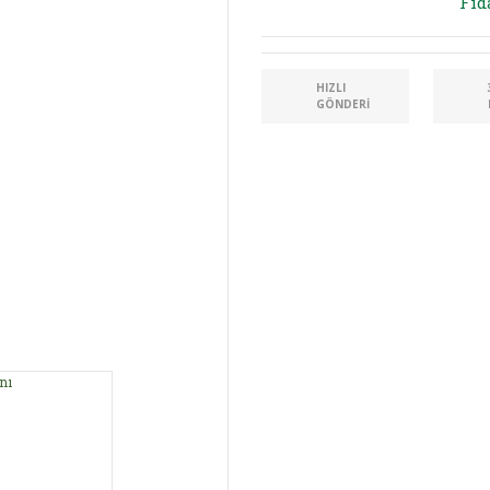
Fid
HIZLI
GÖNDERI