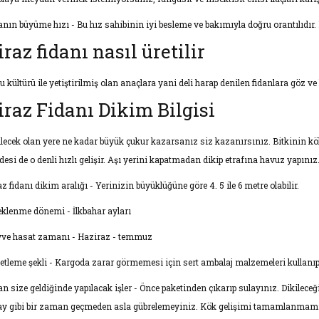
anın büyüme hızı - Bu hız sahibinin iyi besleme ve bakımıyla doğru orantılıdır
iraz fidanı nasıl üretilir
u kültürü ile yetiştirilmiş olan anaçlara yani deli harap denilen fidanlara göz 
iraz Fidanı Dikim Bilgisi
ilecek olan yere ne kadar büyük çukur kazarsanız siz kazanırsınız. Bitkinin kökl
desi de o denli hızlı gelişir. Aşı yerini kapatmadan dikip etrafına havuz yapınız
z fidanı dikim aralığı - Yerinizin büyüklüğüne göre 4. 5 ile 6 metre olabilir.
eklenme dönemi - İlkbahar ayları
ve hasat zamanı - Haziraz - temmuz
etleme şekli - Kargoda zarar görmemesi için sert ambalaj malzemeleri kullanıp k
an size geldiğinde yapılacak işler - Önce paketinden çıkarıp sulayınız. Dikilec
 ay gibi bir zaman geçmeden asla gübrelemeyiniz. Kök gelişimi tamamlanmamış 