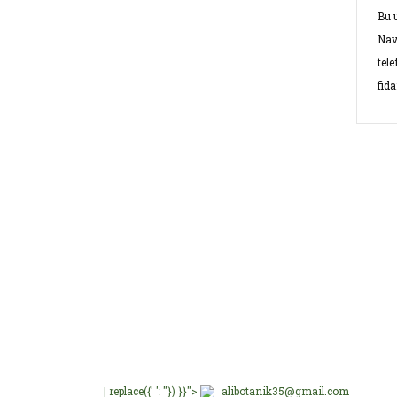
Bu 
Nav
tel
fid
Bu ü
kulla
Görü
Ü
E-Bültenimize üye olu
E-Bülten Üyeliği
Fırsat ve Kampanyalar
Ü
Ü
Ü
B
| replace({' ': ''}) }}">
alibotanik35@gmail.com