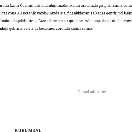
ürünü İzmir Ödemiş' deki fidanlığımızdan kendi aracınızla gelip alırsanız burad
igasyona Ali Botanik yazdığınızda sizi fidanlıklarımıza kadar getirir. Yol bul
efondan ulaşabilirsiniz. Bize gelmeden bir gün önce whatsapp dan ürün listenizi
anlığa getiririz ve siz de beklemek zorunda kalmazsınız.
rünün fiyat bilgisi, resim, ürün açıklamalarında ve diğer konularda yet
narak tarafımıza iletebilirsiniz.
Bu ürüne ilk yorumu siz yap
ş ve önerileriniz için teşekkür ederiz.
Yorum Yaz
rün resmi kalitesiz, bozuk veya görüntülenemiyor.
n,
ımızı İlk Siz Haberdar Olun !
rün açıklamasında eksik bilgiler bulunuyor.
rün bilgilerinde hatalar bulunuyor.
rün fiyatı diğer sitelerden daha pahalı.
u ürüne benzer farklı alternatifler olmalı.
KURUMSAL