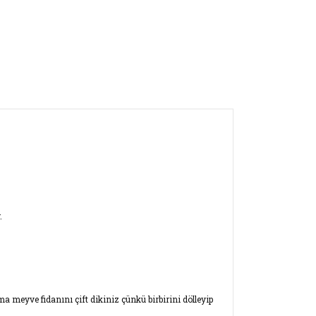
.
a meyve fidanını çift dikiniz çünkü birbirini dölleyip