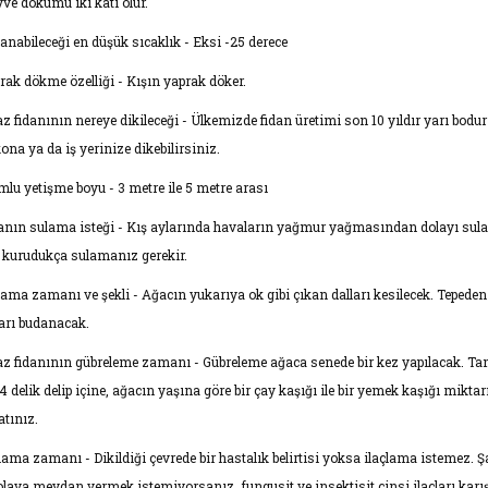
ve dökümü iki katı olur.
anabileceği en düşük sıcaklık - Eksi -25 derece
rak dökme özelliği - Kışın yaprak döker.
az fidanının nereye dikileceği - Ülkemizde fidan üretimi son 10 yıldır yarı bodu
ona ya da iş yerinize dikebilirsiniz.
mlu yetişme boyu - 3 metre ile 5 metre arası
anın sulama isteği - Kış aylarında havaların yağmur yağmasından dolayı sul
i kurudukça sulamanız gerekir.
ama zamanı ve şekli - Ağacın yukarıya ok gibi çıkan dalları kesilecek. Tepede
ları budanacak.
az fidanının gübreleme zamanı - Gübreleme ağaca senede bir kez yapılacak. Tam
4 delik delip içine, ağacın yaşına göre bir çay kaşığı ile bir yemek kaşığı miktarı 
atınız.
çlama zamanı - Dikildiği çevrede bir hastalık belirtisi yoksa ilaçlama istemez. Şa
 olaya meydan vermek istemiyorsanız, fungusit ve insektisit cinsi ilaçları karış