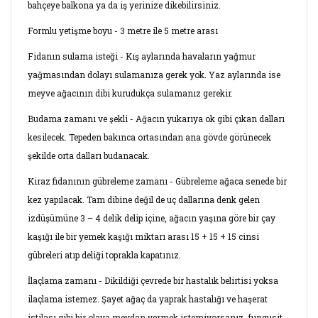
bahçeye balkona ya da iş yerinize dikebilirsiniz.
Formlu yetişme boyu - 3 metre ile 5 metre arası
Fidanın sulama isteği - Kış aylarında havaların yağmur
yağmasından dolayı sulamanıza gerek yok. Yaz aylarında ise
meyve ağacının dibi kurudukça sulamanız gerekir.
Budama zamanı ve şekli - Ağacın yukarıya ok gibi çıkan dalları
kesilecek. Tepeden bakınca ortasından ana gövde görünecek
şekilde orta dalları budanacak.
Kiraz fidanının gübreleme zamanı - Gübreleme ağaca senede bir
kez yapılacak. Tam dibine değil de uç dallarına denk gelen
izdüşümüne 3 – 4 delik delip içine, ağacın yaşına göre bir çay
kaşığı ile bir yemek kaşığı miktarı arası 15 + 15 + 15 cinsi
gübreleri atıp deliği toprakla kapatınız.
İlaçlama zamanı - Dikildiği çevrede bir hastalık belirtisi yoksa
ilaçlama istemez. Şayet ağaç da yaprak hastalığı ve haşerat
istilası gibi bir olaya meydan vermek istemiyorsanız, fungusit