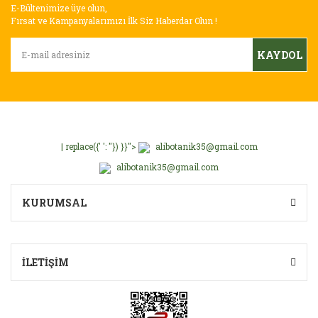
E-Bültenimize üye olun,
Ürün açıklamasında eksik bilgiler bulunuyor.
Fırsat ve Kampanyalarımızı İlk Siz Haberdar Olun !
Ürün bilgilerinde hatalar bulunuyor.
KAYDOL
Ürün fiyatı diğer sitelerden daha pahalı.
Bu ürüne benzer farklı alternatifler olmalı.
| replace({' ': ''}) }}">
alibotanik35@gmail.com
alibotanik35@gmail.com
Gönder
KURUMSAL
İLETİŞİM