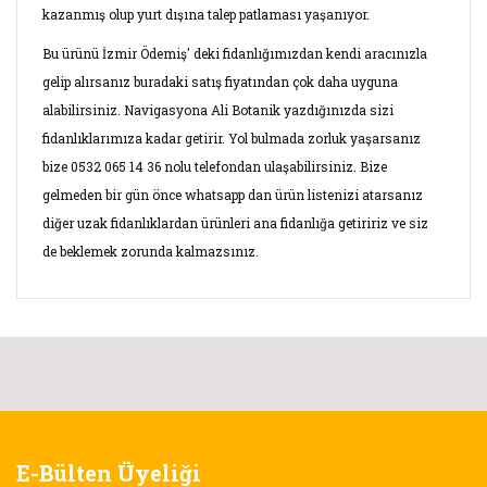
kazanmış olup yurt dışına talep patlaması yaşanıyor.
Bu ürünü İzmir Ödemiş' deki fidanlığımızdan kendi aracınızla
gelip alırsanız buradaki satış fiyatından çok daha uyguna
alabilirsiniz. Navigasyona Ali Botanik yazdığınızda sizi
fidanlıklarımıza kadar getirir. Yol bulmada zorluk yaşarsanız
bize 0532 065 14 36 nolu telefondan ulaşabilirsiniz. Bize
gelmeden bir gün önce whatsapp dan ürün listenizi atarsanız
diğer uzak fidanlıklardan ürünleri ana fidanlığa getiririz ve siz
de beklemek zorunda kalmazsınız.
Bu ürünün fiyat bilgisi, resim, ürün açıklamalarında ve diğer
konularda yetersiz gördüğünüz noktaları öneri formunu
Bu ürüne ilk yorumu siz yapın!
kullanarak tarafımıza iletebilirsiniz.
Görüş ve önerileriniz için teşekkür ederiz.
Yorum Yaz
E-Bülten Üyeliği
Ürün resmi kalitesiz, bozuk veya görüntülenemiyor.