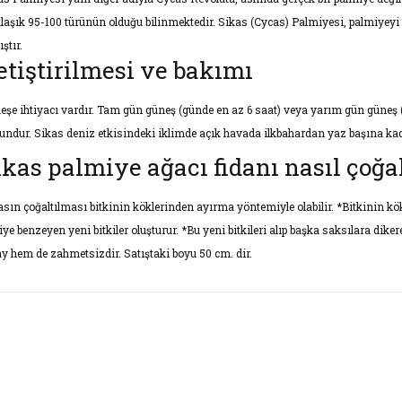
laşık 95-100 türünün olduğu bilinmektedir. Sikas (Cycas) Palmiyesi, palmiyeyi a
ştır.
etiştirilmesi ve bakımı
eşe ihtiyacı vardır. Tam gün güneş (günde en az 6 saat) veya yarım gün güneş (gü
undur. Sikas deniz etkisindeki iklimde açık havada ilkbahardan yaz başına kada
ikas palmiye ağacı fidanı nasıl çoğal
asın çoğaltılması bitkinin köklerinden ayırma yöntemiyle olabilir. *Bitkinin 
iye benzeyen yeni bitkiler oluşturur. *Bu yeni bitkileri alıp başka saksılara dik
ay hem de zahmetsizdir. Satıştaki boyu 50 cm. dir.
rünün fiyat bilgisi, resim, ürün açıklamalarında ve diğer konularda yet
narak tarafımıza iletebilirsiniz.
Bu ürüne ilk yorumu siz yap
ş ve önerileriniz için teşekkür ederiz.