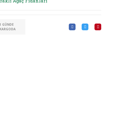
raklı Ağaç Fidanları
3 GÜNDE
KARGODA