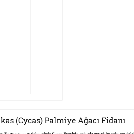
ikas (Cycas) Palmiye Ağacı Fidanı
as Palmiyesi yani diğer adıyla Cycas Revoluta, aslında gerçek bir palmiye değil