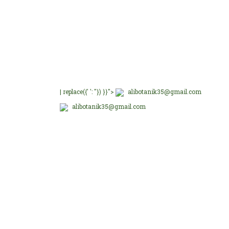
Ü
E-Bültenimize üye olu
E-Bülten Üyeliği
Fırsat ve Kampanyalar
Ü
Ü
Ü
B
| replace({' ': ''}) }}">
alibotanik35@gmail.com
alibotanik35@gmail.com