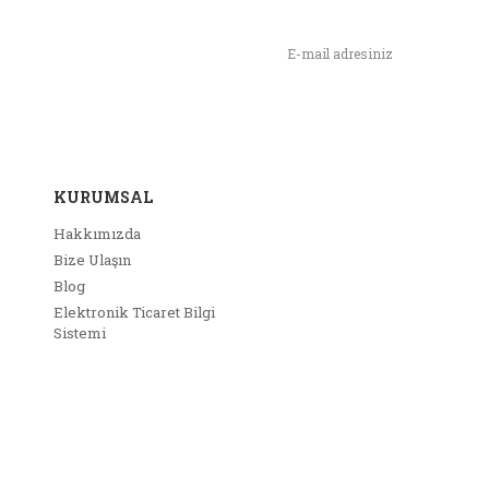
Yorum Yaz
rün resmi kalitesiz, bozuk veya görüntülenemiyor.
n,
ımızı İlk Siz Haberdar Olun !
rün açıklamasında eksik bilgiler bulunuyor.
rün bilgilerinde hatalar bulunuyor.
rün fiyatı diğer sitelerden daha pahalı.
u ürüne benzer farklı alternatifler olmalı.
KURUMSAL
Hakkımızda
Bize Ulaşın
Blog
Elektronik Ticaret Bilgi
Gönder
Sistemi