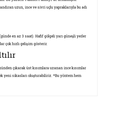
ndıran uzun, ince ve sivri uçlu yapraklarıyla bu adı
nde en az 3 saat). Hafif gölgeli yarı güneşli yerler
r çok hızlı gelişim gösterir.
tılır
kökünden çıkarak üst kısımlara uzanan ince kısımlar
erek yeni sikasları oluşturabiliriz. *Bu yöntem hem
ersiz gördüğünüz noktaları öneri formunu
ın!