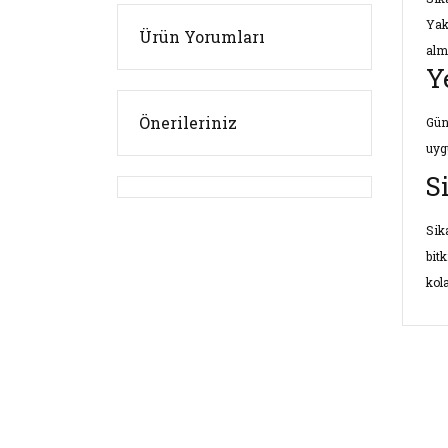
Yak
Ürün Yorumları
almı
Y
Önerileriniz
Gün
uyg
S
Sik
bitk
kol
Bu ü
kulla
Görü