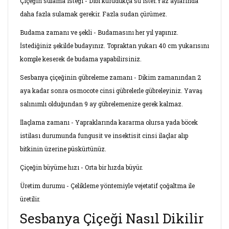
Çiçeğin sulama isteği - Dibi kurudukça su ister.Yaz aylarında
daha fazla sulamak gerekir. Fazla sudan çürümez.
Budama zamanı ve şekli - Budamasını her yıl yapınız.
İstediğiniz şekilde budayınız. Topraktan yukarı 40 cm yukarısını
komple keserek de budama yapabilirsiniz.
Sesbanya çiçeğinin gübreleme zamanı - Dikim zamanından 2
aya kadar sonra osmocote cinsi gübrelerle gübreleyiniz. Yavaş
salınımlı olduğundan 9 ay gübrelemenize gerek kalmaz.
İlaçlama zamanı - Yapraklarında kararma olursa yada böcek
istilası durumunda fungusit ve insektisit cinsi ilaçlar alıp
bitkinin üzerine püskürtünüz.
Çiçeğin büyüme hızı - Orta bir hızda büyür.
Üretim durumu - Çelikleme yöntemiyle vejetatif çoğaltma ile
üretilir.
Sesbanya Çiçeği Nasıl Dikilir