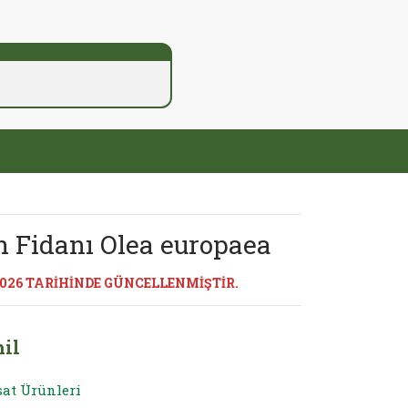
n Fidanı Olea europaea
2026 TARİHİNDE GÜNCELLENMİŞTİR.
il
sat Ürünleri