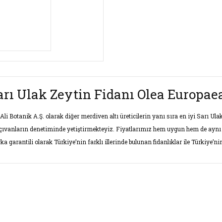
arı Ulak Zeytin Fidanı Olea Europae
 Ali Botanik A.Ş. olarak diğer merdiven altı üreticilerin yanı sıra en iyi Sarı U
çıvanların denetiminde yetiştirmekteyiz. Fiyatlarımız hem uygun hem de aynı
ka garantili olarak Türkiye’nin farklı illerinde bulunan fidanlıklar ile Türkiye’
rünün fiyat bilgisi, resim, ürün açıklamalarında ve diğer konularda yet
narak tarafımıza iletebilirsiniz.
Bu ürüne ilk yorumu siz yap
ş ve önerileriniz için teşekkür ederiz.