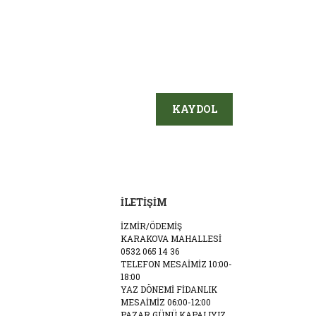
KAYDOL
İLETİŞİM
İZMİR/ÖDEMİŞ
KARAKOVA MAHALLESİ
0532 065 14 36
TELEFON MESAİMİZ 10:00-
18:00
YAZ DÖNEMİ FİDANLIK
MESAİMİZ 06:00-12:00
PAZAR GÜNÜ KAPALIYIZ