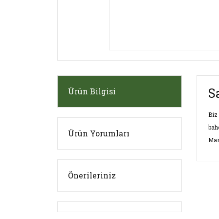
S
Ürün Bilgisi
Biz
bah
Ürün Yorumları
Mar
Önerileriniz
Bu ü
kulla
Görü