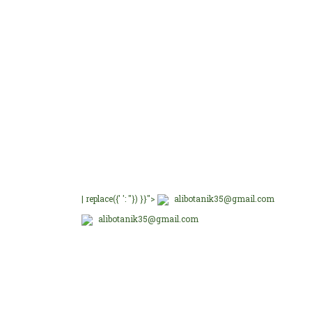
Ü
Ü
Ü
Ü
E-Bültenimize üye olu
E-Bülten Üyeliği
Fırsat ve Kampanyalar
B
| replace({' ': ''}) }}">
alibotanik35@gmail.com
alibotanik35@gmail.com