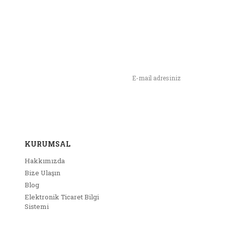
Yorum Yaz
rün resmi kalitesiz, bozuk veya görüntülenemiyor.
rün açıklamasında eksik bilgiler bulunuyor.
rün bilgilerinde hatalar bulunuyor.
rün fiyatı diğer sitelerden daha pahalı.
n,
ımızı İlk Siz Haberdar Olun !
u ürüne benzer farklı alternatifler olmalı.
KURUMSAL
Gönder
Hakkımızda
Bize Ulaşın
Blog
Elektronik Ticaret Bilgi
Sistemi