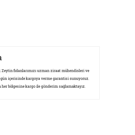
a
lak Zeytin fidanlarımızı uzman ziraat mühendisleri ve
 gün içerisinde kargoya verme garantisi sunuyoruz.
nin her bölgesine kargo ile gönderim sağlamaktayız.
ersiz gördüğünüz noktaları öneri formunu
ın!