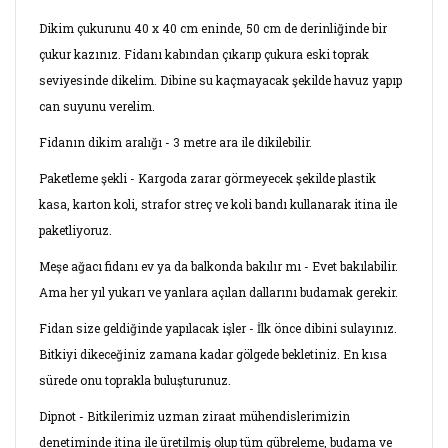
Dikim çukurunu 40 x 40 cm eninde, 50 cm de derinliğinde bir
çukur kazınız. Fidanı kabından çıkarıp çukura eski toprak
seviyesinde dikelim. Dibine su kaçmayacak şekilde havuz yapıp
can suyunu verelim.
Fidanın dikim aralığı - 3 metre ara ile dikilebilir.
Paketleme şekli - Kargoda zarar görmeyecek şekilde plastik
kasa, karton koli, strafor streç ve koli bandı kullanarak itina ile
paketliyoruz.
Meşe ağacı fidanı ev ya da balkonda bakılır mı - Evet bakılabilir.
Ama her yıl yukarı ve yanlara açılan dallarını budamak gerekir.
Fidan size geldiğinde yapılacak işler - İlk önce dibini sulayınız.
Bitkiyi dikeceğiniz zamana kadar gölgede bekletiniz. En kısa
sürede onu toprakla buluşturunuz.
Dipnot - Bitkilerimiz uzman ziraat mühendislerimizin
denetiminde itina ile üretilmiş olup tüm gübreleme, budama ve