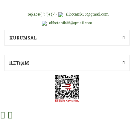
| replace({' ': ''}) }}">
alibotanik35@gmail.com
alibotanik35@gmail.com
Gönder
KURUMSAL
İLETİŞİM