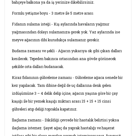
bahçeye balkona ya da iş yerinize dikebilirsiniz.
Formlu yetişme boyu - 3 metre ile 5 metre arası
Fidanın sulama isteği - Kış aylarında havaların yağmur
yağmasından dolayı sulamanıza gerek yok. Yaz aylarında ise
meyve ağacının dibi kurudukça sulamanız gerekir.
Budama zamanı ve şekli - Ağacın yukarıya ok gibi çıkan dalları
kesilecek. Tepeden bakınca ortasından ana gövde görünecek
şekilde orta dalları budanacak.
Kiraz fidanının gübreleme zamanı - Gübreleme ağaca senede bir
kez yapılacak. Tam dibine değil de uç dallarına denk gelen
izdüşümüne 3 – 4 delik delip içine, ağacın yaşına göre bir çay
kaşığı ile bir yemek kaşığı miktarı arası 15 + 15 + 15 cinsi
gübreleri atıp deliği toprakla kapatınız.
İlaçlama zamanı - Dikildiği çevrede bir hastalık belirtisi yoksa
ilaçlama istemez. Şayet ağaç da yaprak hastalığı ve haşerat
istilası gibi bir olaya meydan vermek istemiyorsanız, fungusit