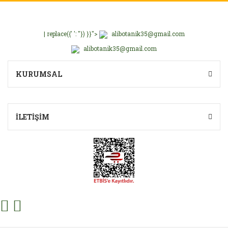
| replace({' ': ''}) }}">
alibotanik35@gmail.com
alibotanik35@gmail.com
Gönder
KURUMSAL
İLETİŞİM