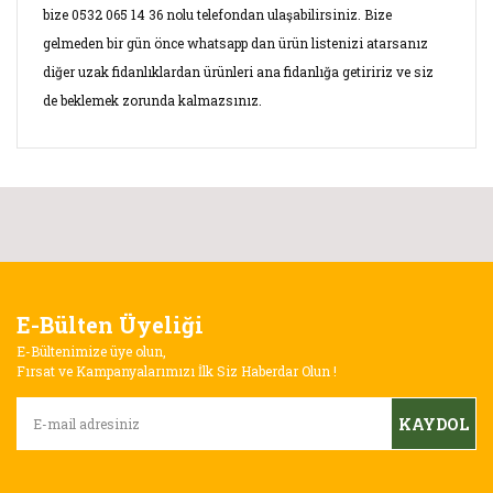
bize 0532 065 14 36 nolu telefondan ulaşabilirsiniz. Bize
gelmeden bir gün önce whatsapp dan ürün listenizi atarsanız
diğer uzak fidanlıklardan ürünleri ana fidanlığa getiririz ve siz
de beklemek zorunda kalmazsınız.
Bu ürünün fiyat bilgisi, resim, ürün açıklamalarında ve diğer
konularda yetersiz gördüğünüz noktaları öneri formunu
Bu ürüne ilk yorumu siz yapın!
kullanarak tarafımıza iletebilirsiniz.
Görüş ve önerileriniz için teşekkür ederiz.
Yorum Yaz
E-Bülten Üyeliği
Ürün resmi kalitesiz, bozuk veya görüntülenemiyor.
E-Bültenimize üye olun,
Ürün açıklamasında eksik bilgiler bulunuyor.
Fırsat ve Kampanyalarımızı İlk Siz Haberdar Olun !
Ürün bilgilerinde hatalar bulunuyor.
KAYDOL
Ürün fiyatı diğer sitelerden daha pahalı.
Bu ürüne benzer farklı alternatifler olmalı.