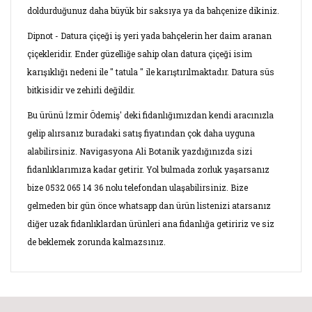
doldurduğunuz daha büyük bir saksıya ya da bahçenize dikiniz.
Dipnot - Datura çiçeği iş yeri yada bahçelerin her daim aranan
çiçekleridir. Ender güzelliğe sahip olan datura çiçeği isim
karışıklığı nedeni ile " tatula " ile karıştırılmaktadır. Datura süs
bitkisidir ve zehirli değildir.
Bu ürünü İzmir Ödemiş' deki fidanlığımızdan kendi aracınızla
gelip alırsanız buradaki satış fiyatından çok daha uyguna
alabilirsiniz. Navigasyona Ali Botanik yazdığınızda sizi
fidanlıklarımıza kadar getirir. Yol bulmada zorluk yaşarsanız
bize 0532 065 14 36 nolu telefondan ulaşabilirsiniz. Bize
gelmeden bir gün önce whatsapp dan ürün listenizi atarsanız
diğer uzak fidanlıklardan ürünleri ana fidanlığa getiririz ve siz
de beklemek zorunda kalmazsınız.
Bu ürünün fiyat bilgisi, resim, ürün açıklamalarında ve diğer
konularda yetersiz gördüğünüz noktaları öneri formunu