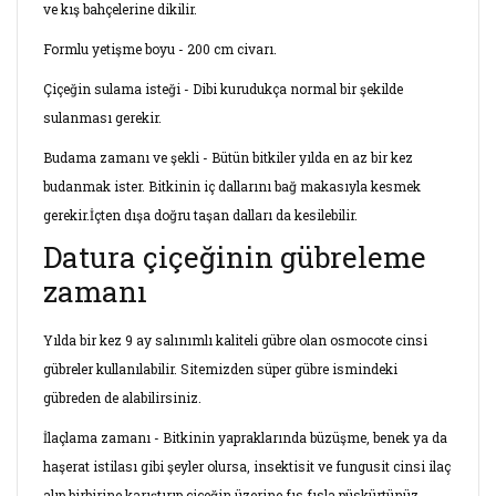
ve kış bahçelerine dikilir.
Formlu yetişme boyu - 200 cm civarı.
Çiçeğin sulama isteği - Dibi kurudukça normal bir şekilde
sulanması gerekir.
Budama zamanı ve şekli - Bütün bitkiler yılda en az bir kez
budanmak ister. Bitkinin iç dallarını bağ makasıyla kesmek
gerekir.İçten dışa doğru taşan dalları da kesilebilir.
Datura çiçeğinin gübreleme
zamanı
Yılda bir kez 9 ay salınımlı kaliteli gübre olan osmocote cinsi
gübreler kullanılabilir. Sitemizden süper gübre ismindeki
gübreden de alabilirsiniz.
İlaçlama zamanı - Bitkinin yapraklarında büzüşme, benek ya da
haşerat istilası gibi şeyler olursa, insektisit ve fungusit cinsi ilaç
alıp birbirine karıştırıp çiçeğin üzerine fıs fısla püskürtünüz.