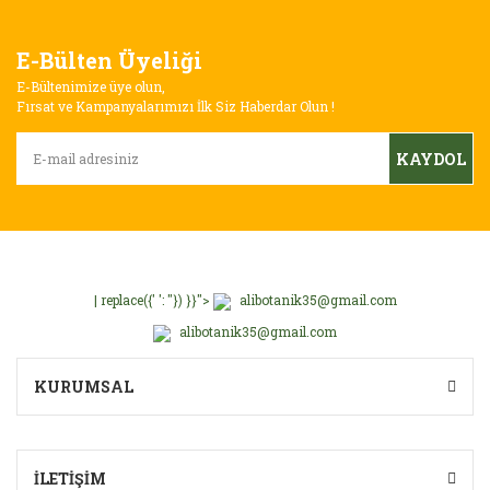
Görüş ve önerileriniz için teşekkür ederiz.
Yorum Yaz
E-Bülten Üyeliği
Ürün resmi kalitesiz, bozuk veya görüntülenemiyor.
E-Bültenimize üye olun,
Ürün açıklamasında eksik bilgiler bulunuyor.
Fırsat ve Kampanyalarımızı İlk Siz Haberdar Olun !
Ürün bilgilerinde hatalar bulunuyor.
KAYDOL
Ürün fiyatı diğer sitelerden daha pahalı.
Bu ürüne benzer farklı alternatifler olmalı.
| replace({' ': ''}) }}">
alibotanik35@gmail.com
alibotanik35@gmail.com
Gönder
KURUMSAL
İLETİŞİM