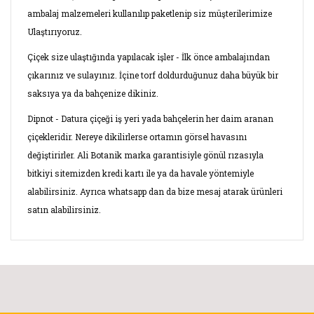
ambalaj malzemeleri kullanılıp paketlenip siz müşterilerimize
Ulaştırıyoruz.
Çiçek size ulaştığında yapılacak işler - İlk önce ambalajından
çıkarınız ve sulayınız. İçine torf doldurduğunuz daha büyük bir
saksıya ya da bahçenize dikiniz.
Dipnot - Datura çiçeği iş yeri yada bahçelerin her daim aranan
çiçekleridir. Nereye dikilirlerse ortamın görsel havasını
değiştirirler. Ali Botanik marka garantisiyle gönül rızasıyla
bitkiyi sitemizden kredi kartı ile ya da havale yöntemiyle
alabilirsiniz. Ayrıca whatsapp dan da bize mesaj atarak ürünleri
satın alabilirsiniz.
Bu ürünün fiyat bilgisi, resim, ürün açıklamalarında ve diğer
konularda yetersiz gördüğünüz noktaları öneri formunu
Bu ürüne ilk yorumu siz yapın!
kullanarak tarafımıza iletebilirsiniz.