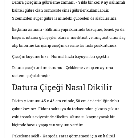
Datura çiçeğinin gübreleme zamanı - Yılda bir kez 9 ay salınımlı
kaliteli gübre olan osmocote cinsi gübreler kullanılabilir.
Sitemizden süper gübre ismindeki gübreden de alabilirsiniz.
İlaçlama zamanı - Bitkinin yapraklarında büzüşme, benek ya da
haşerat istilası gibi şeyler olursa, insektisit ve fungusit cinsi ilaç
alıp birbirine karıştırıp çiçeğin üzerine fıs fısla püskürtünüz.
Çiçeğin büyüme hızı - Normal hızla büyüyen bir çiçektir.
Datura çiçeği üretim durumu - Çelikleme ve dipten ayırma
sistemi çoğaltılmıştır.
Datura Çiçeği Nasıl Dikilir
Dikim çukurunu 45 x 45 cm eninde, 50 cm de derinliğinde bir
çukur kazınız. Fidanı saksı ya da torbasından çıkarıp çukura
eski toprak seviyesinde dikelim. Altına su kaçmayacak bir
biçimde havuz yapıp can suyunu verelim.
Paketleme şekli - Kargoda zarar görmemesi için en kaliteli