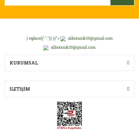
Gönder
| replace({' ': ''}) }}">
alibotanik35@gmail.com
alibotanik35@gmail.com
KURUMSAL
İLETİŞİM