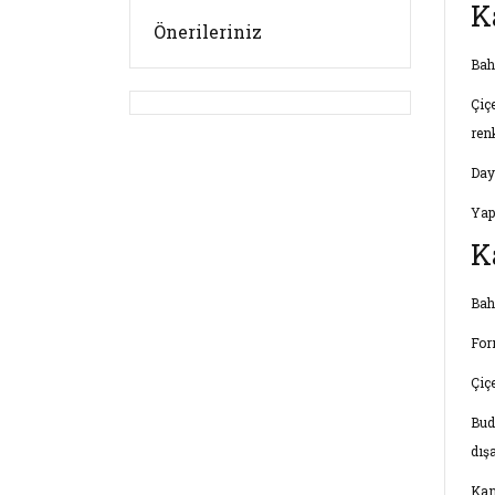
K
Önerileriniz
Bah
Çiç
ren
Day
Yap
K
Bahç
For
Çiç
Bud
dışa
Kan