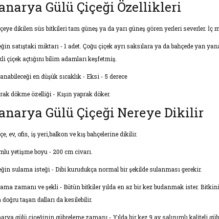
anarya Gülü Çiçeği Özellikleri
çeye dikilen süs bitkileri tam güneş ya da yarı güneş gören yerleri severler. İç m
eğin satıştaki miktarı - 1 adet. Çoğu çiçek ayrı saksılara ya da bahçede yan ya
kli çiçek açtığını bilim adamları keşfetmiş.
anabileceği en düşük sıcaklık - Eksi - 5 derece
rak dökme özelliği - Kışın yaprak döker.
anarya Gülü Çiçeği Nereye Dikilir
e, ev, ofis, iş yeri,balkon ve kış bahçelerine dikilir.
mlu yetişme boyu - 200 cm civarı.
eğin sulama isteği - Dibi kurudukça normal bir şekilde sulanması gerekir.
ama zamanı ve şekli - Bütün bitkiler yılda en az bir kez budanmak ister. Bitkin
 doğru taşan dalları da kesilebilir.
arya gülü çiçeğinin gübreleme zamanı - Yılda bir kez 9 ay salınımlı kaliteli gübr