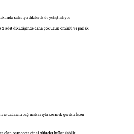
ekanda saksıya dikilerek de yetiştiriliyor.
na 2 adet dikildiğinde daha çok uzun ömürlü ve parlak
in iç dallarını bağ makasıyla kesmek gerekir.İçten
e olan osmocote cinsi gübreler kullanılabilir.