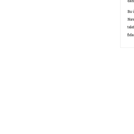
dan
Bu 
Nav
tel
fid
Bu ü
kulla
Görü
Ü
E-Bültenimize üye olu
E-Bülten Üyeliği
Fırsat ve Kampanyalar
Ü
Ü
Ü
B