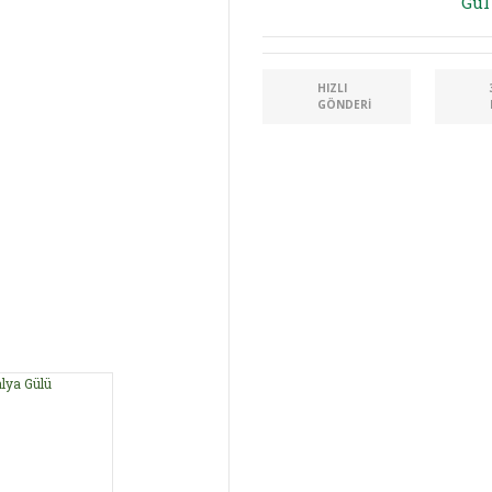
Gül
HIZLI
GÖNDERI