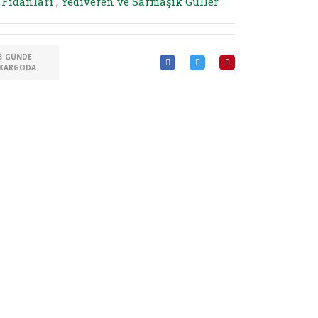
 Fidanları
,
Yediveren ve Sarmaşık Güller
3 GÜNDE
KARGODA