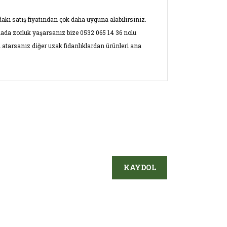
aki satış fiyatından çok daha uyguna alabilirsiniz.
mada zorluk yaşarsanız bize 0532 065 14 36 nolu
 atarsanız diğer uzak fidanlıklardan ürünleri ana
ersiz gördüğünüz noktaları öneri formunu
ın!
KAYDOL