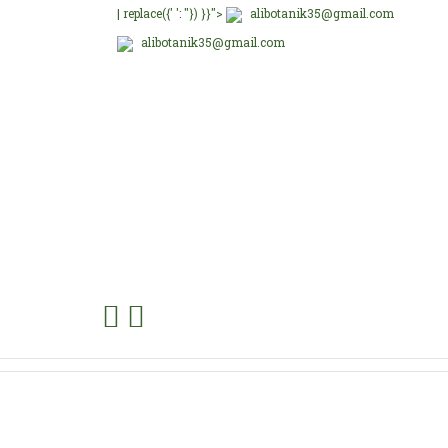
| replace({' ': ''}) }}">
alibotanik35@gmail.com
alibotanik35@gmail.com