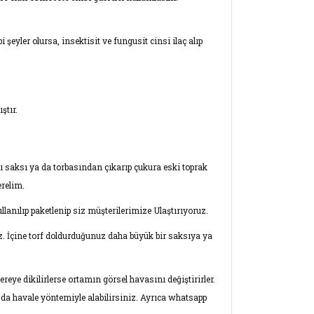
şeyler olursa, insektisit ve fungusit cinsi ilaç alıp
ştır.
ı saksı ya da torbasından çıkarıp çukura eski toprak
relim.
lanılıp paketlenip siz müşterilerimize Ulaştırıyoruz.
ız. İçine torf doldurduğunuz daha büyük bir saksıya ya
reye dikilirlerse ortamın görsel havasını değiştirirler.
a da havale yöntemiyle alabilirsiniz. Ayrıca whatsapp