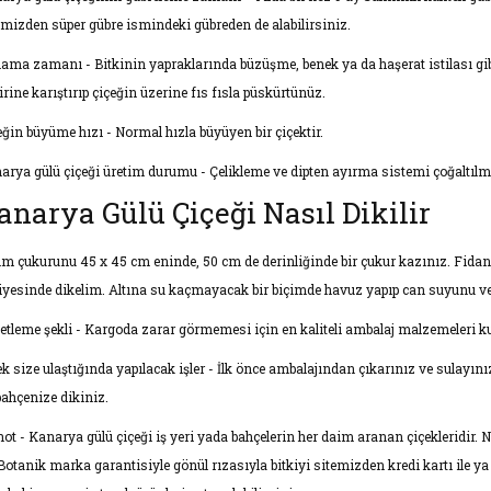
emizden süper gübre ismindeki gübreden de alabilirsiniz.
çlama zamanı - Bitkinin yapraklarında büzüşme, benek ya da haşerat istilası gibi 
irine karıştırıp çiçeğin üzerine fıs fısla püskürtünüz.
eğin büyüme hızı - Normal hızla büyüyen bir çiçektir.
arya gülü çiçeği üretim durumu - Çelikleme ve dipten ayırma sistemi çoğaltılmı
anarya Gülü Çiçeği Nasıl Dikilir
im çukurunu 45 x 45 cm eninde, 50 cm de derinliğinde bir çukur kazınız. Fidan
iyesinde dikelim. Altına su kaçmayacak bir biçimde havuz yapıp can suyunu ve
etleme şekli - Kargoda zarar görmemesi için en kaliteli ambalaj malzemeleri kul
ek size ulaştığında yapılacak işler - İlk önce ambalajından çıkarınız ve sulayın
bahçenize dikiniz.
not - Kanarya gülü çiçeği iş yeri yada bahçelerin her daim aranan çiçekleridir. Ne
 Botanik marka garantisiyle gönül rızasıyla bitkiyi sitemizden kredi kartı ile y