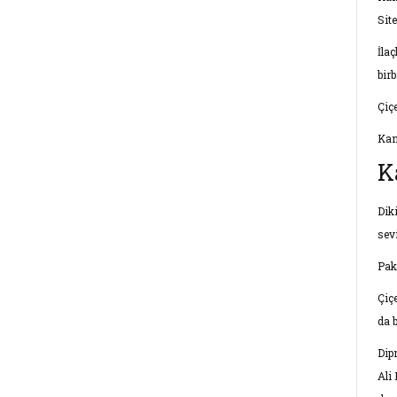
Sit
İla
birb
Çiç
Kan
K
Dik
sev
Pak
Çiç
da 
Dip
Ali