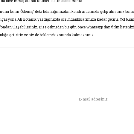
 da bize mesaj atarak ürünleri satın alabilirsiniz.
ürünü İzmir Ödemiş' deki fidanlığımızdan kendi aracınızla gelip alırsanız burad
igasyona Ali Botanik yazdığınızda sizi fidanlıklarımıza kadar getirir. Yol bul
efondan ulaşabilirsiniz. Bize gelmeden bir gün önce whatsapp dan ürün listenizi
anlığa getiririz ve siz de beklemek zorunda kalmazsınız.
rünün fiyat bilgisi, resim, ürün açıklamalarında ve diğer konularda yet
narak tarafımıza iletebilirsiniz.
Bu ürüne ilk yorumu siz yap
ş ve önerileriniz için teşekkür ederiz.
Yorum Yaz
rün resmi kalitesiz, bozuk veya görüntülenemiyor.
n,
ımızı İlk Siz Haberdar Olun !
rün açıklamasında eksik bilgiler bulunuyor.
rün bilgilerinde hatalar bulunuyor.
rün fiyatı diğer sitelerden daha pahalı.
u ürüne benzer farklı alternatifler olmalı.