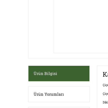
K
Ürün Bilgisi
Çiç
Ürün Yorumları
Çiç
Dik