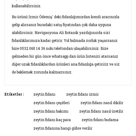
kullanabilirsiniz.
Bu ürünü İzmir Ödemiş' deki fidanlığımızdan kendi aracınızla
gelip alırsanız buradaki satış fiyatından çok daha uyguna
alabilirsiniz. Navigasyona Ali Botanik yazdığınızda sizi
fidanlıklarımıza kadar getirir. Yol bulmada zorluk yaşarsanız
bize 0532 065 14 36 nolu telefondan ulaşabilirsiniz. Bize
gelmeden bir gün önce whatsapp dan ürün listenizi atarsanız
diğer uzak fidanlıklardan ürünleri ana fidanlığa getiririz ve siz
de beklemek zorunda kalmazsınız.
Bu ürünün fiyat bilgisi, resim, ürün açıklamalarında ve diğer
Etiketler :
zeytin fidanı
zeytin fidanı izmir
konularda yetersiz gördüğünüz noktaları öneri formunu
zeytin fidanı çeşitleri
zeytin fidanı nasıl dikilir
Bu ürüne ilk yorumu siz yapın!
kullanarak tarafımıza iletebilirsiniz.
zeytin fidanı bakımı
zeytin fidanı nasıl üretilir
Görüş ve önerileriniz için teşekkür ederiz.
zeytin fidanı kaç para
zeytin fidanı budama
Yorum Yaz
zeytin fidanına hangi gübre verilir
Ürün resmi kalitesiz, bozuk veya görüntülenemiyor.