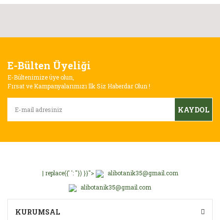
Ürün açıklamasında eksik bilgiler bulunuyor.
Ürün bilgilerinde hatalar bulunuyor.
Ürün fiyatı diğer sitelerden daha pahalı.
E-Bülten Üyeliği
Bu ürüne benzer farklı alternatifler olmalı.
E-Bültenimize üye olun,
Fırsat ve Kampanyalarımızı İlk Siz Haberdar Olun !
KAYDOL
Gönder
| replace({' ': ''}) }}">
alibotanik35@gmail.com
alibotanik35@gmail.com
KURUMSAL