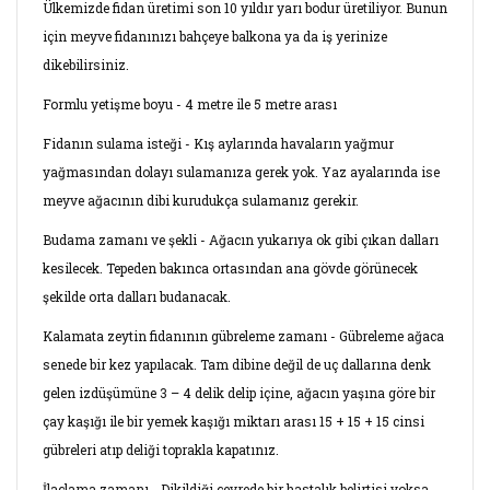
Ülkemizde fidan üretimi son 10 yıldır yarı bodur üretiliyor. Bunun
için meyve fidanınızı bahçeye balkona ya da iş yerinize
dikebilirsiniz.
Formlu yetişme boyu - 4 metre ile 5 metre arası
Fidanın sulama isteği - Kış aylarında havaların yağmur
yağmasından dolayı sulamanıza gerek yok. Yaz ayalarında ise
meyve ağacının dibi kurudukça sulamanız gerekir.
Budama zamanı ve şekli - Ağacın yukarıya ok gibi çıkan dalları
kesilecek. Tepeden bakınca ortasından ana gövde görünecek
şekilde orta dalları budanacak.
Kalamata zeytin fidanının gübreleme zamanı - Gübreleme ağaca
senede bir kez yapılacak. Tam dibine değil de uç dallarına denk
gelen izdüşümüne 3 – 4 delik delip içine, ağacın yaşına göre bir
çay kaşığı ile bir yemek kaşığı miktarı arası 15 + 15 + 15 cinsi
gübreleri atıp deliği toprakla kapatınız.
İlaçlama zamanı - Dikildiği çevrede bir hastalık belirtisi yoksa