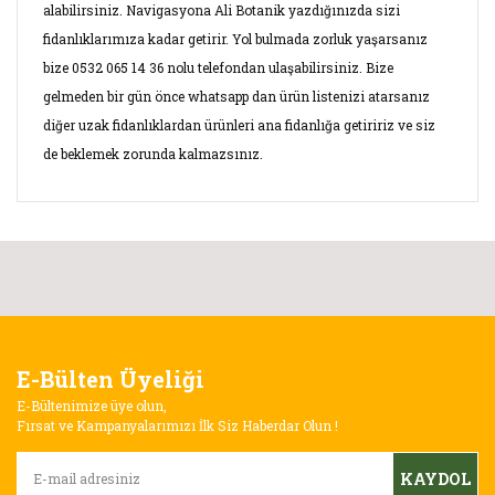
alabilirsiniz. Navigasyona Ali Botanik yazdığınızda sizi
fidanlıklarımıza kadar getirir. Yol bulmada zorluk yaşarsanız
bize 0532 065 14 36 nolu telefondan ulaşabilirsiniz. Bize
gelmeden bir gün önce whatsapp dan ürün listenizi atarsanız
diğer uzak fidanlıklardan ürünleri ana fidanlığa getiririz ve siz
de beklemek zorunda kalmazsınız.
Bu ürünün fiyat bilgisi, resim, ürün açıklamalarında ve diğer
konularda yetersiz gördüğünüz noktaları öneri formunu
Bu ürüne ilk yorumu siz yapın!
kullanarak tarafımıza iletebilirsiniz.
Görüş ve önerileriniz için teşekkür ederiz.
Yorum Yaz
E-Bülten Üyeliği
Ürün resmi kalitesiz, bozuk veya görüntülenemiyor.
E-Bültenimize üye olun,
Ürün açıklamasında eksik bilgiler bulunuyor.
Fırsat ve Kampanyalarımızı İlk Siz Haberdar Olun !
Ürün bilgilerinde hatalar bulunuyor.
KAYDOL