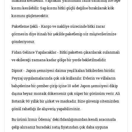
makasla kesilebilir. Yapraklar yarısından fazla sararmış ise tepe
kısmı kesilebilir. Sap kısmı bitki güçlü değilse bırakılarak kök
kısmını güçlenecektir.
Paketleme Şekli - Kargo ve nakliye sürecinde bitki zarar
görmesin diye itinalı bir şekilde paketlenip siz müşterilerimize
gönderiyoruz.
Fidan Gelince Yapılacaklar - Bitki paketten çıkarılarak sulanmalı
ve ekileceği zamana kadar gölge bir yerde bekletilmelidir.
Dipnot - Japon şemsiyesi daima yeşil kalan bitkilerden biridir.
Peyzaj uygulamalarında çok sık kullanılır. Evlerin ve villaların
bahçelerine bir çember çizip içine 10 adet Japon şemsiyesi dikip
dışına beyaz mozaik dökerseniz çok süper bir görünüm verir. Ali
Botanik 90 yıllık bir şirket ve markadır. Bize güvenip sitemizden
gönül rahatlığı ile alışveriş yapabilirsiniz.
Bu ürünü İzmir Ödemiş' deki fidanlığımızdan kendi aracınızla
gelip alırsanız buradaki satış fiyatından çok daha uyguna