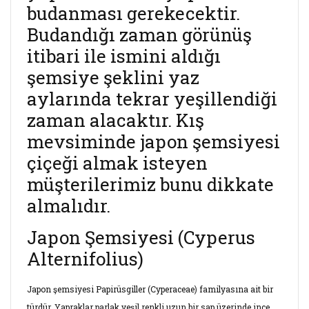
budanması gerekecektir.
Budandığı zaman görünüş
itibari ile ismini aldığı
şemsiye şeklini yaz
aylarında tekrar yeşillendiği
zaman alacaktır. Kış
mevsiminde japon şemsiyesi
çiçeği almak isteyen
müşterilerimiz bunu dikkate
almalıdır.
Japon Şemsiyesi (Cyperus
Alternifolius)
Japon şemsiyesi Papirüsgiller (Cyperaceae) familyasına ait bir
türdür. Yapraklar parlak yeşil renkli uzun bir sap üzerinde ince