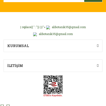
Ürün fiyatı diğer sitelerden daha pahalı.
Bu ürüne benzer farklı alternatifler olmalı.
| replace({' ': ''}) }}">
alibotanik35@gmail.com
alibotanik35@gmail.com
Gönder
KURUMSAL
İLETİŞİM