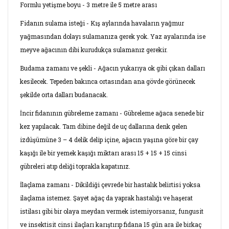
Formlu yetişme boyu - 3 metre ile 5 metre arası
Fidanın sulama isteği - Kış aylarında havaların yağmur
yağmasından dolayı sulamanıza gerek yok. Yaz ayalarında ise
meyve ağacının dibi kurudukça sulamanız gerekir.
Budama zamanı ve şekli - Ağacın yukarıya ok gibi çıkan dalları
kesilecek. Tepeden bakınca ortasından ana gövde görünecek
şekilde orta dalları budanacak.
İncir fidanının gübreleme zamanı - Gübreleme ağaca senede bir
kez yapılacak. Tam dibine değil de uç dallarına denk gelen
izdüşümüne 3 – 4 delik delip içine, ağacın yaşına göre bir çay
kaşığı ile bir yemek kaşığı miktarı arası 15 + 15 + 15 cinsi
gübreleri atıp deliği toprakla kapatınız.
İlaçlama zamanı - Dikildiği çevrede bir hastalık belirtisi yoksa
ilaçlama istemez. Şayet ağaç da yaprak hastalığı ve haşerat
istilası gibi bir olaya meydan vermek istemiyorsanız, fungusit
ve insektisit cinsi ilaçları karıştırıp fidana 15 gün ara ile birkaç