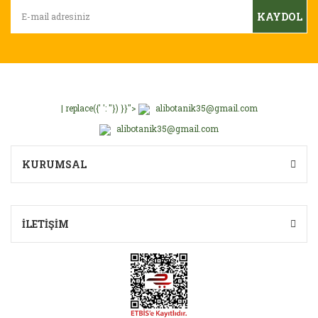
Ürün bilgilerinde hatalar bulunuyor.
KAYDOL
Ürün fiyatı diğer sitelerden daha pahalı.
Bu ürüne benzer farklı alternatifler olmalı.
| replace({' ': ''}) }}">
alibotanik35@gmail.com
alibotanik35@gmail.com
Gönder
KURUMSAL
İLETİŞİM