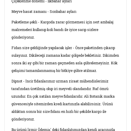
Çiçeklenme dönemi - İlkbahar ayları
Meyve hasat zamanı - Sonbahar ayları
Paketleme şekli - Kargoda zarar görmemesi için sert ambalaj
malzemeleri kullanıp koli bandı ile iyice sarıp sizlere
gönderiyoruz.
Fidan size geldiğinde yapılacak işler - Önce paketinden çıkarıp
sulayınız. Dikileceği zamana kadar gölgede bekletiniz. Dikimden
sonra iki ay gibi bir zaman geçmeden asla gübrelemeyiniz. Kök
gelişimi tamamlanmamış bir bitkiye gübre atılmaz.
Dipnot - İncir fidanlarımız uzman ziraat mühendislerimiz
tarafından üretilmiş olup iri meyveli olandandır. Raf ömrü
uzundur. En çok satılan meyve fidanlarıdır. Ali Botanik marka
güvencesiyle sitemizden kredi kartınızla alabilirsiniz. Ürünü
aldıktan sonra biz size fidanı en hızlı bir şekilde kargo ile
gönderiyoruz.
Bu ürünü İzmir Ödemiş' deki fidanlığımızdan kendi aracınızla