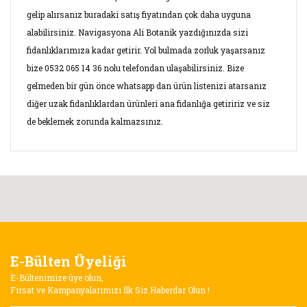
gelip alırsanız buradaki satış fiyatından çok daha uyguna
alabilirsiniz. Navigasyona Ali Botanik yazdığınızda sizi
fidanlıklarımıza kadar getirir. Yol bulmada zorluk yaşarsanız
bize 0532 065 14 36 nolu telefondan ulaşabilirsiniz. Bize
gelmeden bir gün önce whatsapp dan ürün listenizi atarsanız
diğer uzak fidanlıklardan ürünleri ana fidanlığa getiririz ve siz
de beklemek zorunda kalmazsınız.
Bu ürünün fiyat bilgisi, resim, ürün açıklamalarında ve diğer
konularda yetersiz gördüğünüz noktaları öneri formunu
Bu ürüne ilk yorumu siz yapın!
kullanarak tarafımıza iletebilirsiniz.
Görüş ve önerileriniz için teşekkür ederiz.
Yorum Yaz
E-Bülten Üyeliği
Ürün resmi kalitesiz, bozuk veya görüntülenemiyor.
E-Bültenimize üye olun,
Ürün açıklamasında eksik bilgiler bulunuyor.
Fırsat ve Kampanyalarımızı İlk Siz Haberdar Olun !