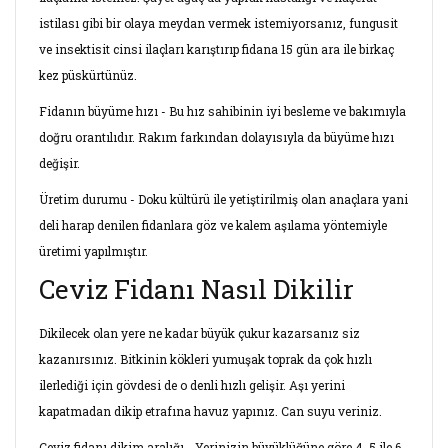
istilası gibi bir olaya meydan vermek istemiyorsanız, fungusit
ve insektisit cinsi ilaçları karıştırıp fidana 15 gün ara ile birkaç
kez püskürtünüz.
Fidanın büyüme hızı - Bu hız sahibinin iyi besleme ve bakımıyla
doğru orantılıdır. Rakım farkından dolayısıyla da büyüme hızı
değişir.
Üretim durumu - Doku kültürü ile yetiştirilmiş olan anaçlara yani
deli harap denilen fidanlara göz ve kalem aşılama yöntemiyle
üretimi yapılmıştır.
Ceviz Fidanı Nasıl Dikilir
Dikilecek olan yere ne kadar büyük çukur kazarsanız siz
kazanırsınız. Bitkinin kökleri yumuşak toprak da çok hızlı
ilerlediği için gövdesi de o denli hızlı gelişir. Aşı yerini
kapatmadan dikip etrafına havuz yapınız. Can suyu veriniz.
Ceviz fidanı dikim aralığı - Yerinizin büyüklüğüne göre 4. 5 ile 6