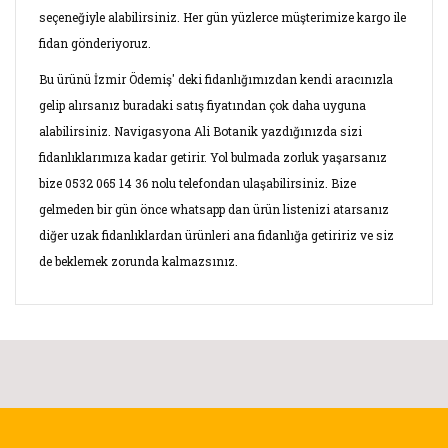
seçeneğiyle alabilirsiniz. Her gün yüzlerce müşterimize kargo ile
fidan gönderiyoruz.
Bu ürünü İzmir Ödemiş' deki fidanlığımızdan kendi aracınızla
gelip alırsanız buradaki satış fiyatından çok daha uyguna
alabilirsiniz. Navigasyona Ali Botanik yazdığınızda sizi
fidanlıklarımıza kadar getirir. Yol bulmada zorluk yaşarsanız
bize 0532 065 14 36 nolu telefondan ulaşabilirsiniz. Bize
gelmeden bir gün önce whatsapp dan ürün listenizi atarsanız
diğer uzak fidanlıklardan ürünleri ana fidanlığa getiririz ve siz
de beklemek zorunda kalmazsınız.
Bu ürünün fiyat bilgisi, resim, ürün açıklamalarında ve diğer
konularda yetersiz gördüğünüz noktaları öneri formunu
Bu ürüne ilk yorumu siz yapın!
kullanarak tarafımıza iletebilirsiniz.
Görüş ve önerileriniz için teşekkür ederiz.
Yorum Yaz