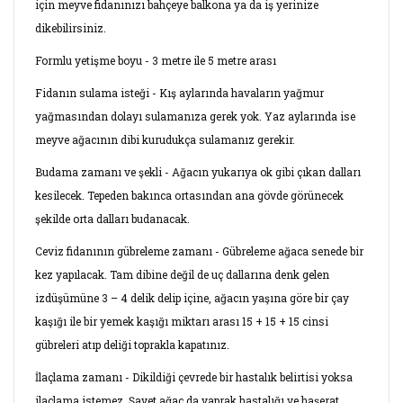
için meyve fidanınızı bahçeye balkona ya da iş yerinize
dikebilirsiniz.
Formlu yetişme boyu - 3 metre ile 5 metre arası
Fidanın sulama isteği - Kış aylarında havaların yağmur
yağmasından dolayı sulamanıza gerek yok. Yaz aylarında ise
meyve ağacının dibi kurudukça sulamanız gerekir.
Budama zamanı ve şekli - Ağacın yukarıya ok gibi çıkan dalları
kesilecek. Tepeden bakınca ortasından ana gövde görünecek
şekilde orta dalları budanacak.
Ceviz fidanının gübreleme zamanı - Gübreleme ağaca senede bir
kez yapılacak. Tam dibine değil de uç dallarına denk gelen
izdüşümüne 3 – 4 delik delip içine, ağacın yaşına göre bir çay
kaşığı ile bir yemek kaşığı miktarı arası 15 + 15 + 15 cinsi
gübreleri atıp deliği toprakla kapatınız.
İlaçlama zamanı - Dikildiği çevrede bir hastalık belirtisi yoksa
ilaçlama istemez. Şayet ağaç da yaprak hastalığı ve haşerat