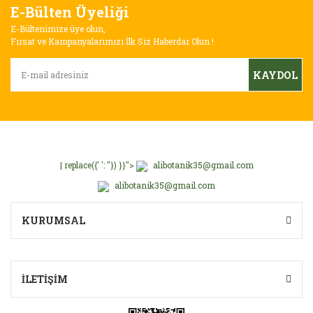
E-Bülten Üyeliği
Ürün resmi kalitesiz, bozuk veya görüntülenemiyor.
E-Bültenimize üye olun,
Ürün açıklamasında eksik bilgiler bulunuyor.
Fırsat ve Kampanyalarımızı İlk Siz Haberdar Olun !
Ürün bilgilerinde hatalar bulunuyor.
KAYDOL
Ürün fiyatı diğer sitelerden daha pahalı.
Bu ürüne benzer farklı alternatifler olmalı.
| replace({' ': ''}) }}">
alibotanik35@gmail.com
alibotanik35@gmail.com
Gönder
KURUMSAL
İLETİŞİM