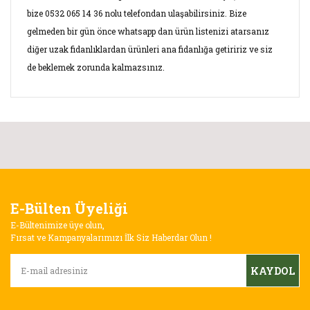
bize 0532 065 14 36 nolu telefondan ulaşabilirsiniz. Bize
gelmeden bir gün önce whatsapp dan ürün listenizi atarsanız
diğer uzak fidanlıklardan ürünleri ana fidanlığa getiririz ve siz
de beklemek zorunda kalmazsınız.
Bu ürünün fiyat bilgisi, resim, ürün açıklamalarında ve diğer
konularda yetersiz gördüğünüz noktaları öneri formunu
Bu ürüne ilk yorumu siz yapın!
kullanarak tarafımıza iletebilirsiniz.
Görüş ve önerileriniz için teşekkür ederiz.
Yorum Yaz
E-Bülten Üyeliği
Ürün resmi kalitesiz, bozuk veya görüntülenemiyor.
E-Bültenimize üye olun,
Ürün açıklamasında eksik bilgiler bulunuyor.
Fırsat ve Kampanyalarımızı İlk Siz Haberdar Olun !
Ürün bilgilerinde hatalar bulunuyor.
KAYDOL
Ürün fiyatı diğer sitelerden daha pahalı.