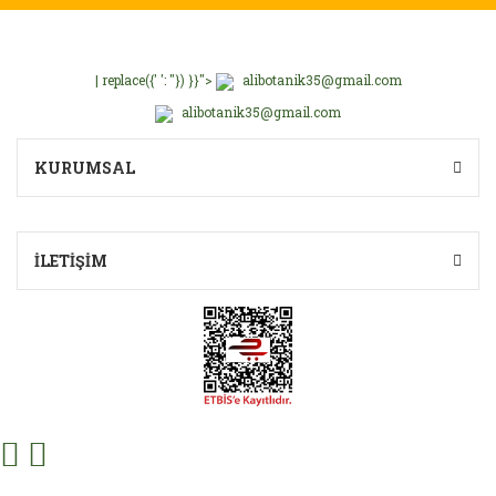
Bu ürüne benzer farklı alternatifler olmalı.
| replace({' ': ''}) }}">
alibotanik35@gmail.com
alibotanik35@gmail.com
Gönder
KURUMSAL
İLETİŞİM