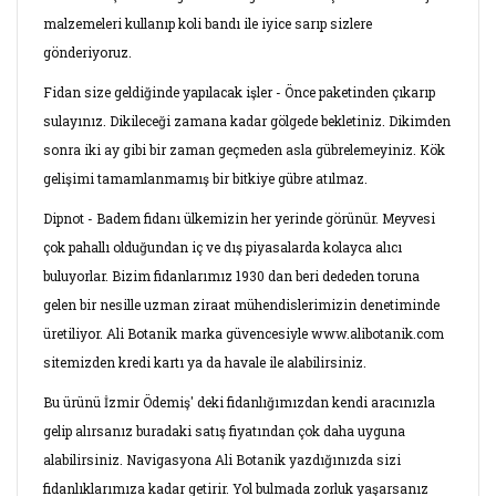
malzemeleri kullanıp koli bandı ile iyice sarıp sizlere
gönderiyoruz.
Fidan size geldiğinde yapılacak işler - Önce paketinden çıkarıp
sulayınız. Dikileceği zamana kadar gölgede bekletiniz. Dikimden
sonra iki ay gibi bir zaman geçmeden asla gübrelemeyiniz. Kök
gelişimi tamamlanmamış bir bitkiye gübre atılmaz.
Dipnot - Badem fidanı ülkemizin her yerinde görünür. Meyvesi
çok pahallı olduğundan iç ve dış piyasalarda kolayca alıcı
buluyorlar. Bizim fidanlarımız 1930 dan beri dededen toruna
gelen bir nesille uzman ziraat mühendislerimizin denetiminde
üretiliyor. Ali Botanik marka güvencesiyle www.alibotanik.com
sitemizden kredi kartı ya da havale ile alabilirsiniz.
Bu ürünü İzmir Ödemiş' deki fidanlığımızdan kendi aracınızla
gelip alırsanız buradaki satış fiyatından çok daha uyguna
alabilirsiniz. Navigasyona Ali Botanik yazdığınızda sizi
fidanlıklarımıza kadar getirir. Yol bulmada zorluk yaşarsanız