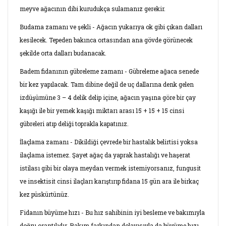
meyve ağacının dibi kurudukça sulamanız gerekir.
Budama zamanı ve şekli - Ağacın yukarıya ok gibi çıkan dalları
kesilecek. Tepeden bakınca ortasından ana gövde görünecek
şekilde orta dalları budanacak.
Badem fidanının gübreleme zamanı - Gübreleme ağaca senede
bir kez yapılacak. Tam dibine değil de uç dallarına denk gelen
izdüşümüne 3 – 4 delik delip içine, ağacın yaşına göre bir çay
kaşığı ile bir yemek kaşığı miktarı arası 15 + 15 + 15 cinsi
gübreleri atıp deliği toprakla kapatınız.
İlaçlama zamanı - Dikildiği çevrede bir hastalık belirtisi yoksa
ilaçlama istemez. Şayet ağaç da yaprak hastalığı ve haşerat
istilası gibi bir olaya meydan vermek istemiyorsanız, fungusit
ve insektisit cinsi ilaçları karıştırıp fidana 15 gün ara ile birkaç
kez püskürtünüz.
Fidanın büyüme hızı - Bu hız sahibinin iyi besleme ve bakımıyla
doğru orantılıdır. Rakım farkından dolayısıyla da büyüme hızı