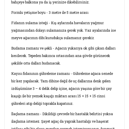
bahçeye balkona ya da iş yerinize dikebilirsiniz.
Formlu yetişme boyu - 3 metre ile 5 metre arası
Fidanın sulama isteği - Kış aylarında havaların yağmur
yağmasından dolayı sulamanıza gerek yok. Yaz ayalarında ise
meyve ağacının dibi kurudukça sulamanız gerekir.
Budama zamanı ve şekli - Ağacın yukarıya ok gibi çıkan dalları
kesilecek. Tepeden bakınca ortasından ana gövde görünecek
şekilde orta dalları budanacak.
Kayısı fidanının gübreleme zamanı - Gübreleme ağaca senede
bir kez yapılacak. Tam dibine değil de uç dallarına denk gelen
izdüşümüne 3 – 4 delik delip içine, ağacın yaşına göre bir çay
kaşığı ile bir yemek kaşığı miktarı arası 15 + 15 + 15 cinsi
gübreleri atıp deliği toprakla kapatınız.
İlaçlama zamanı - Dikildiği çevrede bir hastalık belirtisi yoksa
ilaçlama istemez. Şayet ağaç da yaprak hastalığı ve haşerat
istilası gibi bir olaya meydan vermek istemiyorsanız, fungusit