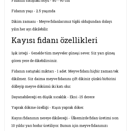
Fidanın satıştaki boyu - 80 - 90 cm
Fidanın yaşı - 2.5 yaşında
Dikim zamanı - Meyve fidanlarımız tüplü olduğundan dolayı
yılın her ayı dikilebilir.
Kayısı fidanı özellikleri
Işık isteği - Genelde tüm meyveler güneşi sever. Siz yarı güneş
gören yere de dikebilirsiniz.
Fidanın satıştaki miktarı - 1 adet. Meyve fidanı hiçbir zaman tek
dikilmez. Siz daima meyve fidanını çift dikiniz çünkü birbirini
dölleyip meyve dökümü iki katı olur.
Dayanabileceği en düşük sıcaklık - Eksi -15 derece
Yaprak dökme özelliği - Kışın yaprak döker.
Kayısı fidanının nereye dikileceği - Ülkemizde fidan üretimi son
10 yıldır yarı bodur üretiliyor. Bunun için meyve fidanınızı