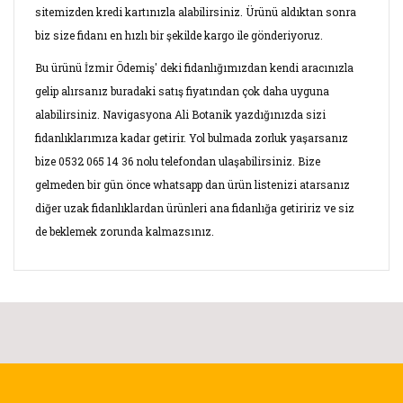
sitemizden kredi kartınızla alabilirsiniz. Ürünü aldıktan sonra
biz size fidanı en hızlı bir şekilde kargo ile gönderiyoruz.
Bu ürünü İzmir Ödemiş' deki fidanlığımızdan kendi aracınızla
gelip alırsanız buradaki satış fiyatından çok daha uyguna
alabilirsiniz. Navigasyona Ali Botanik yazdığınızda sizi
fidanlıklarımıza kadar getirir. Yol bulmada zorluk yaşarsanız
bize 0532 065 14 36 nolu telefondan ulaşabilirsiniz. Bize
gelmeden bir gün önce whatsapp dan ürün listenizi atarsanız
diğer uzak fidanlıklardan ürünleri ana fidanlığa getiririz ve siz
de beklemek zorunda kalmazsınız.
Bu ürünün fiyat bilgisi, resim, ürün açıklamalarında ve diğer
konularda yetersiz gördüğünüz noktaları öneri formunu
Bu ürüne ilk yorumu siz yapın!
kullanarak tarafımıza iletebilirsiniz.
Görüş ve önerileriniz için teşekkür ederiz.
Yorum Yaz