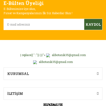
E-Bülten Üyeliği
Ürün resmi kalitesiz, bozuk veya görüntülenemiyor.
E-Bültenimize üye olun,
Ürün açıklamasında eksik bilgiler bulunuyor.
Fırsat ve Kampanyalarımızı İlk Siz Haberdar Olun !
Ürün bilgilerinde hatalar bulunuyor.
KAYDOL
Ürün fiyatı diğer sitelerden daha pahalı.
Bu ürüne benzer farklı alternatifler olmalı.
| replace({' ': ''}) }}">
alibotanik35@gmail.com
alibotanik35@gmail.com
Gönder
KURUMSAL
İLETİŞİM